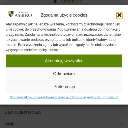
Informacje
Zgoda na użycie cookies
Nadchodzące wydarzenia
Aby zapewnić jak najlepsze wrażenia, korzystamy z technologii, takich jak
pliki cookie, do przechowywania i/lub uzyskiwania dostępu do informacji o
urządzeniu. Zgoda na te technologie pozwoli nam przetwarzać dane, takie
Brak zaplanowanych wydarzeń.
jak zachowanie podczas przeglądania lub unikalne identyfikatory na tej
stronie. Brak wyrażenia zgody lub wycofanie zgody może niekorzystnie
wpłynąć na niektóre cechy i funkcje.
Akceptuję wszystkie
Odmawiam
Obserwuj nas!
Preferencje
Polityka plików cookies
Oświadczenie o ochronie prywatności
Impressum
OFERTA
DLA KLUBOWICZA
INNE