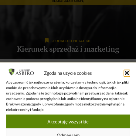
REKRUTUJEMY GRUPĘ
STUDIA LICENCJACKIE
Kierunek sprzedaż i marketing
REKRUTUJEMY GRUPĘ
Zgoda na użycie cookies
Aby zapewnić jak najlepsze wrażenia, korzystamy z technologii, takich jak pliki
cookie, do przechowywania i/lub uzyskiwania dostępu do informacji o
urządzeniu. Zgoda na te technologie pozwoli nam przetwarzać dane, takie jak
zachowanie podczas przeglądania lub unikalne identyfikatory na tej stronie.
Brak wyrażenia zgody lub wycofanie zgody może niekorzystnie wpłynąć na
KIERUNEK BIZNES I PRZEDSIĘBIORCZOŚĆ
niektóre cechy i funkcje.
Studia Magisterskie
Akceptuję wszystkie
REKRUTUJEMY GRUPĘ
Odmawiam