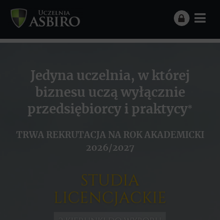
Jedyna uczelnia, w której
biznesu uczą wyłącznie
przedsiębiorcy i praktycy
*
TRWA REKRUTACJA NA ROK AKADEMICKI
2026/2027