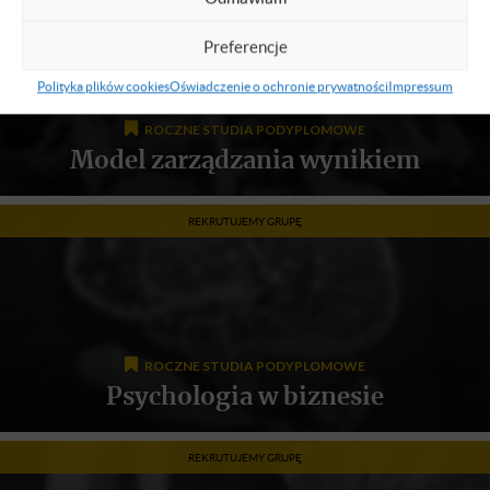
Preferencje
Polityka plików cookies
Oświadczenie o ochronie prywatności
Impressum
ROCZNE STUDIA PODYPLOMOWE
Model zarządzania wynikiem
REKRUTUJEMY GRUPĘ
ROCZNE STUDIA PODYPLOMOWE
Psychologia w biznesie
REKRUTUJEMY GRUPĘ