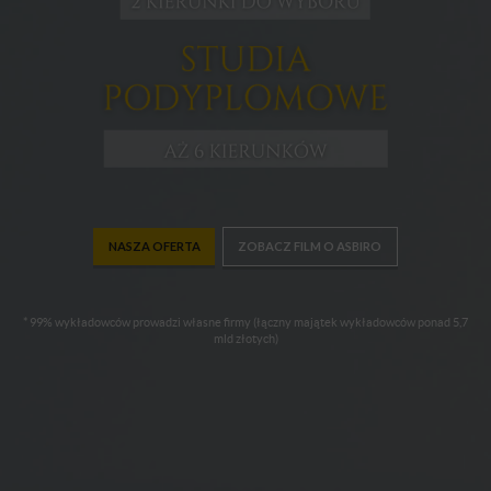
NASZA OFERTA
ZOBACZ FILM O ASBIRO
* 99% wykładowców prowadzi własne firmy (łączny majątek wykładowców ponad 5,7
mld złotych)