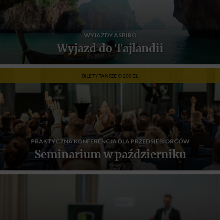
WYJAZDY ASBIRO
Wyjazd do Tajlandii
BILETY TAŃSZE O 200 ZŁ
PRAKTYCZNA KONFERENCJA DLA PRZEDSIĘBIORCÓW
Seminarium w październiku