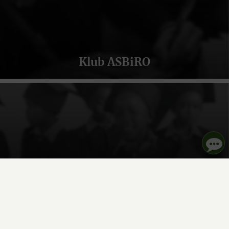
Klub ASBiRO
Fundacja ASBIRO
Max Łyczko
Masz pytania? Skontaktuj się ze mną