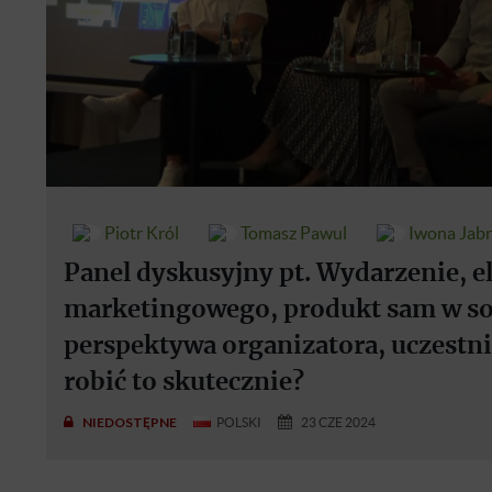
Piotr Król
Tomasz Pawul
Iwona Jab
Panel dyskusyjny pt. Wydarzenie, e
marketingowego, produkt sam w sob
perspektywa organizatora, uczestnik
robić to skutecznie?
NIEDOSTĘPNE
POLSKI
23 CZE 2024