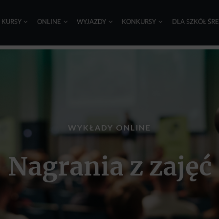
I KURSY
ONLINE
WYJAZDY
KONKURSY
DLA SZKÓŁ ŚR
WYKŁADY ONLINE
Nagrania z zajęć