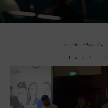
Znaleziono 59 wyników.
1
2
3
4
›
»