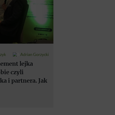
rzyk
Adrian Gorzycki
lement lejka
ie czyli
a i partnera. Jak