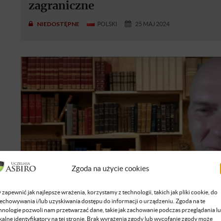
zagraniczne
NIEDOSTĘPNE
POLSKI
25 MAJ 2024
Zgoda na użycie cookies
 zapewnić jak najlepsze wrażenia, korzystamy z technologii, takich jak pliki cookie, do
echowywania i/lub uzyskiwania dostępu do informacji o urządzeniu. Zgoda na te
hnologie pozwoli nam przetwarzać dane, takie jak zachowanie podczas przeglądania l
kalne identyfikatory na tej stronie. Brak wyrażenia zgody lub wycofanie zgody może