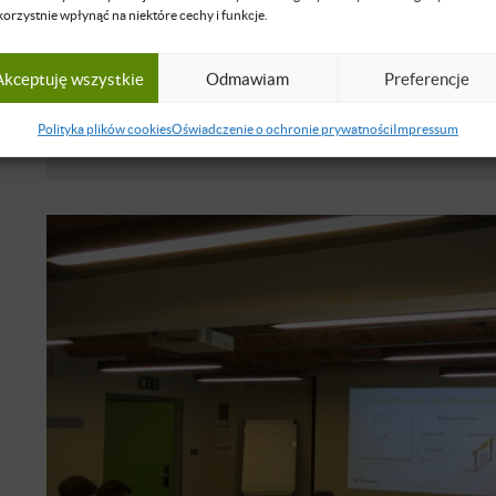
korzystnie wpłynąć na niektóre cechy i funkcje.
Piotr Mrzygłód
Iwona Jabrzyk
Akceptuję wszystkie
Odmawiam
Preferencje
SL Zarządzanie 22/23 Projekt Specja
Polityka plików cookies
Oświadczenie o ochronie prywatności
Impressum
NIEDOSTĘPNE
POLSKI
25 MAJ 2024