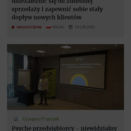
uniezależnić się od zmiennej
sprzedaży i zapewnić sobie stały
dopływ nowych klientów
NIEDOSTĘPNE
POLSKI
15 CZE 2025
Grzegorz Frątczak
Psyche przedsiębiorcy - niewidzialny