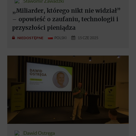
Sławomir Zawadzki
„Miliarder, którego nikt nie widział”
– opowieść o zaufaniu, technologii i
przyszłości pieniądza
NIEDOSTĘPNE
POLSKI
15 CZE 2025
Dawid Ostręga