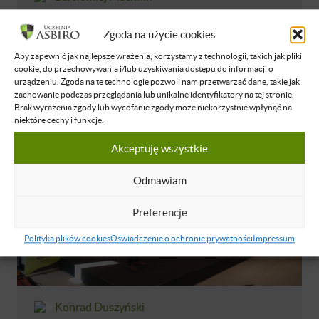
„Marka osobista jak serial Netflixa –
Zgoda na użycie cookies
co zrobić, aby odbiorca czekał na
Aby zapewnić jak najlepsze wrażenia, korzystamy z technologii, takich jak pliki
każdy Twój post”
cookie, do przechowywania i/lub uzyskiwania dostępu do informacji o
urządzeniu. Zgoda na te technologie pozwoli nam przetwarzać dane, takie jak
NIEDOSTĘPNE
POLSKI
15 CZE 2025
zachowanie podczas przeglądania lub unikalne identyfikatory na tej stronie.
Brak wyrażenia zgody lub wycofanie zgody może niekorzystnie wpłynąć na
niektóre cechy i funkcje.
Akceptuję wszystkie
Odmawiam
Preferencje
Polityka plików cookies
Oświadczenie o ochronie prywatności
Impressum
Konrad Duszyński