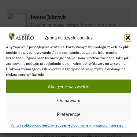
Iwona Jabrzyk
Organizuje misje gospodarcze i konferencje
biznesowe na całym świecie. Od 10 lat
Zgoda na użycie cookies
zarządzania różnymi projektami w ASBIRO.
Dzieli się swoją wiedzą z zakresu ekspancji na
Aby zapewnić jak najlepsze wrażenia, korzystamy z technologii, takich jak pliki
cookie, do przechowywania i/lub uzyskiwania dostępu do informacji o
rynki zagraniczne i budowania relacji po
urządzeniu. Zgoda na te technologie pozwoli nam przetwarzać dane, takie jak
przez networing.
zachowanie podczas przeglądania lub unikalne identyfikatory na tej stronie.
Brak wyrażenia zgody lub wycofanie zgody może niekorzystnie wpłynąć na
Dowiedz się więcej
niektóre cechy i funkcje.
Akceptuję wszystkie
Ewa Wilczewska
Doświadczona przedsiębiorczyni, strateg
Odmawiam
personalny i komunikacyjny, mentorka
Preferencje
przedsiębiorców. Z powodzeniem łączy
aktywność biznesową, edukacyjną i
Polityka plików cookies
Oświadczenie o ochronie prywatności
Impressum
naukową. Realizatorka wielu projektów
wspierających transfer wiedzy z edukacji do