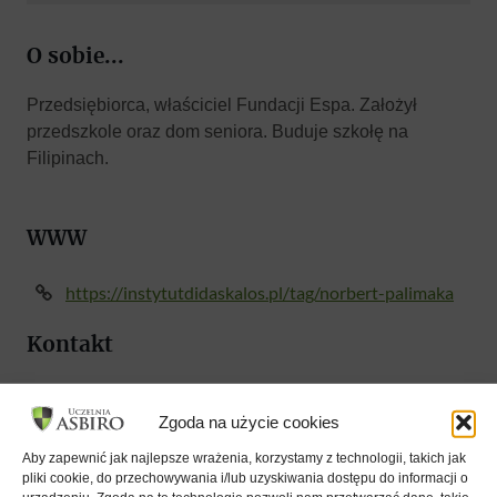
O sobie...
Przedsiębiorca, właściciel Fundacji Espa. Założył
przedszkole oraz dom seniora. Buduje szkołę na
Filipinach.
WWW
https://instytutdidaskalos.pl/tag/norbert-palimaka
Kontakt
Te informacje są dostępne tylko dla aktywnych członków
Klubu ASBiRO
.
Zgoda na użycie cookies
Aby zapewnić jak najlepsze wrażenia, korzystamy z technologii, takich jak
Wykłady
pliki cookie, do przechowywania i/lub uzyskiwania dostępu do informacji o