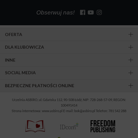
Obserwuj nas!
OFERTA
DLA KLUBOWICZA
INNE
SOCIAL MEDIA
BEZPIECZNE PŁATNOŚCI ONLINE
Uczelnia ASBiRO, ul. Gdańska 112, 90-508 Łódź, NIP: 728-268-57-09, REGON:
100491414
Strona internetowa: www.asbiro.pl E-mail: bok@asbiro.pl Telefon: 781 542 288