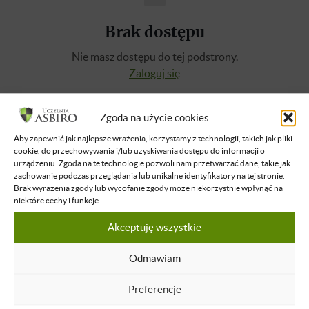
Brak dostępu
Nie masz dostępu do tej podstrony.
Zaloguj się
Zgoda na użycie cookies
O WYKŁADOWCY
Aby zapewnić jak najlepsze wrażenia, korzystamy z technologii, takich jak pliki
cookie, do przechowywania i/lub uzyskiwania dostępu do informacji o
Norbert Palimąka
urządzeniu. Zgoda na te technologie pozwoli nam przetwarzać dane, takie jak
zachowanie podczas przeglądania lub unikalne identyfikatory na tej stronie.
Przedsiębiorca, właściciel Fundacji Espa.
Brak wyrażenia zgody lub wycofanie zgody może niekorzystnie wpłynąć na
Założył przedszkole oraz dom seniora.
niektóre cechy i funkcje.
Buduje szkołę na Filipinach.
Akceptuję wszystkie
Dowiedz się więcej
Odmawiam
Preferencje