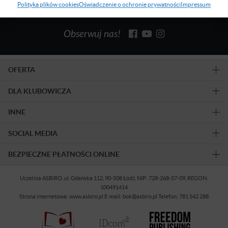
Polityka plików cookies
Oświadczenie o ochronie prywatności
Impressum
Obserwuj nas!
OFERTA
DLA KLUBOWICZA
INNE
SOCIAL MEDIA
BEZPIECZNE PŁATNOŚCI ONLINE
Uczelnia ASBiRO, ul. Gdańska 112, 90-508 Łódź, NIP: 728-268-57-09, REGON:
100491414
Strona internetowa: www.asbiro.pl E-mail: bok@asbiro.pl Telefon: 781 542 288