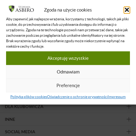
Filtruj wyniki
Zgoda na użycie cookies
Aby zapewnić jak najlepsze wrażenia, korzystamy z technologii, takich jak pliki
Żadne nagranie nie spełnia podanych kryteriów.
cookie, do przechowywania i/lub uzyskiwania dostępu do informacji o
urządzeniu. Zgoda na te technologie pozwoli nam przetwarzać dane, takie jak
zachowanie podczas przeglądania lub unikalne identyfikatory na tej stronie.
Brak wyrażenia zgody lub wycofanie zgody może niekorzystnie wpłynąć na
niektóre cechy i funkcje.
Akceptuję wszystkie
Obserwuj nas!
Odmawiam
Preferencje
OFERTA
Polityka plików cookies
Oświadczenie o ochronie prywatności
Impressum
DLA KLUBOWICZA
INNE
SOCIAL MEDIA