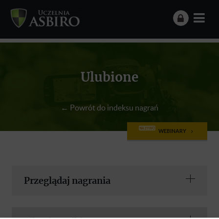
Ulubione
← Powrót do indeksu nagrań
NA ŻYWO
WEBINARY
Przeglądaj nagrania