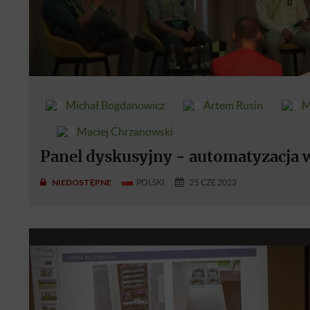
Michał Bogdanowicz
Artem Rusin
M
Maciej Chrzanowski
Panel dyskusyjny - automatyzacja 
NIEDOSTĘPNE
POLSKI
25 CZE 2023