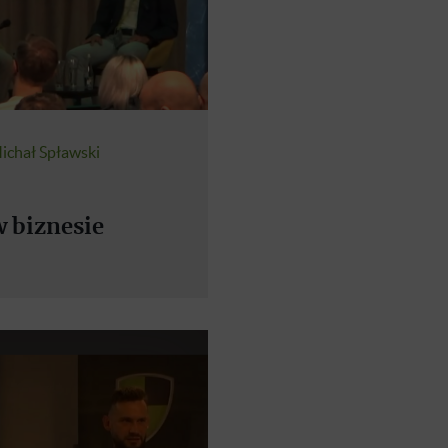
ichał Spławski
w biznesie