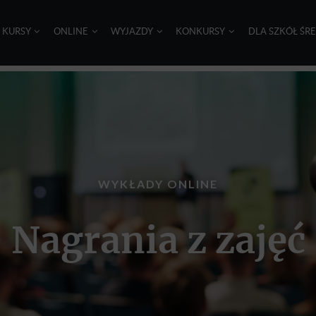
I KURSY
ONLINE
WYJAZDY
KONKURSY
DLA SZKÓŁ ŚR
WYKŁADY ONLINE
Nagrania z zajęć