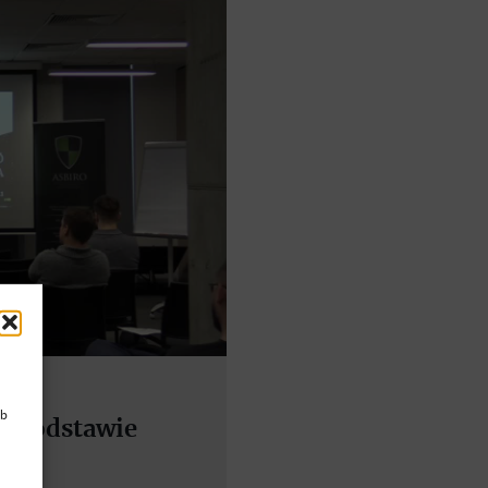
ub
a podstawie