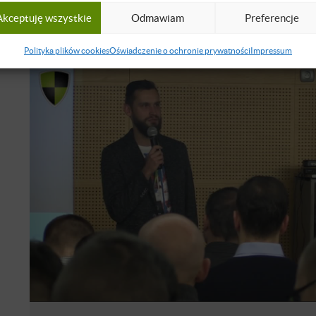
NIEDOSTĘPNE
POLSKI
21 LUT 2021
Akceptuję wszystkie
Odmawiam
Preferencje
Polityka plików cookies
Oświadczenie o ochronie prywatności
Impressum