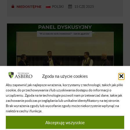
NIEDOSTĘPNE
POLSKI
15 CZE 2025
Zgoda na użycie cookies
Aby zapewnić jak najlepsze wrażenia, korzystamy z technologii, takich jak pliki
cookie, do przechowywania i/lub uzyskiwania dostępu do informacji o
urządzeniu. Zgoda na te technologie pozwoli nam przetwarzać dane, takie jak
Krzysztof Derdzikowski
zachowanie podczas przeglądania lub unikalne identyfikatory na tej stronie.
Brak wyrażenia zgody lub wycofanie zgody może niekorzystnie wpłynąć na
Łukasz Chojnacki
niektóre cechy i funkcje.
Sławomir Zawadzki
Akceptuję wszystkie