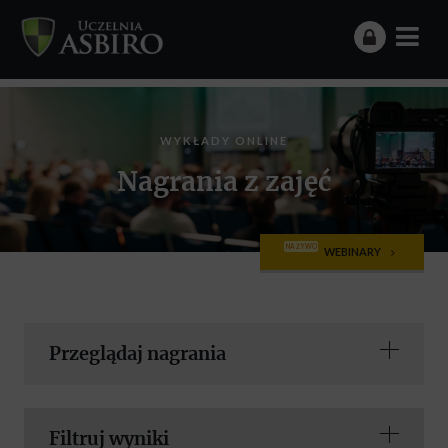
WYKŁADY ONLINE
Nagrania z zajęć
NA ŻYWO
WEBINARY
Przeglądaj nagrania
Filtruj wyniki