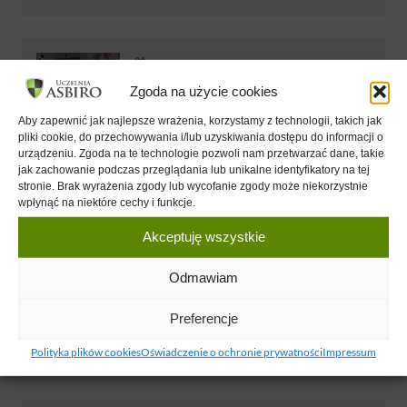
12 MAJ 2018
MBA_P - Jacek Fabisiewicz
Zgoda na użycie cookies
Jacek Fabisiewicz
Aby zapewnić jak najlepsze wrażenia, korzystamy z technologii, takich jak
pliki cookie, do przechowywania i/lub uzyskiwania dostępu do informacji o
urządzeniu. Zgoda na te technologie pozwoli nam przetwarzać dane, takie
jak zachowanie podczas przeglądania lub unikalne identyfikatory na tej
13 MAJ 2018
stronie. Brak wyrażenia zgody lub wycofanie zgody może niekorzystnie
MBA_P - Jacek Fabisiewicz
wpłynąć na niektóre cechy i funkcje.
Jacek Fabisiewicz
Akceptuję wszystkie
Odmawiam
06 PAŹ 2018
MBA_P - Jacek Fabisiewicz - Zarządzanie
Preferencje
finansami w firmie
Polityka plików cookies
Oświadczenie o ochronie prywatności
Impressum
Jacek Fabisiewicz