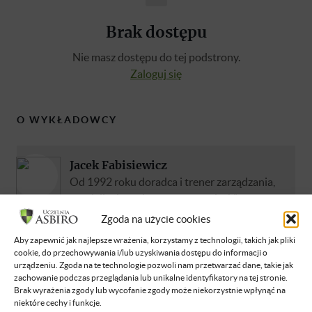
Brak dostępu
Nie masz dostępu do tej podstrony.
Zaloguj się
O WYKŁADOWCY
Jacek Fabisiewicz
Od 1992 roku doradca i trener zarządzania,
specjalizujący się w tzw. „twardych”
technikach zarządzania: optymalizacji
Zgoda na użycie cookies
procesów, zarządzaniu finansami, analizach
Aby zapewnić jak najlepsze wrażenia, korzystamy z technologii, takich jak pliki
strategicznych i formowaniu strategii oraz
cookie, do przechowywania i/lub uzyskiwania dostępu do informacji o
zarządzaniu projektami. Wykształcenie
urządzeniu. Zgoda na te technologie pozwoli nam przetwarzać dane, takie jak
zachowanie podczas przeglądania lub unikalne identyfikatory na tej stronie.
zdobywał na Akademii Górniczo–Hutniczej
Brak wyrażenia zgody lub wycofanie zgody może niekorzystnie wpłynąć na
na wydziale Elektrotechniki, Automatyki i
niektóre cechy i funkcje.