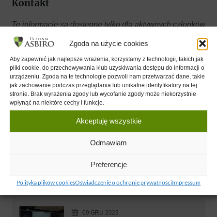
Kontakt
Te informacje są dostępne tylko dla aktywnych członków
Klubu ASBiRO
.
Zgoda na użycie cookies
Wykłady
Aby zapewnić jak najlepsze wrażenia, korzystamy z technologii, takich jak
pliki cookie, do przechowywania i/lub uzyskiwania dostępu do informacji o
urządzeniu. Zgoda na te technologie pozwoli nam przetwarzać dane, takie
jak zachowanie podczas przeglądania lub unikalne identyfikatory na tej
25 CZE 2023
stronie. Brak wyrażenia zgody lub wycofanie zgody może niekorzystnie
Panel dyskusyjny pt. „Kupić” Influencera i
wpłynąć na niektóre cechy i funkcje.
zatrudnić Digital Marketera czy nimi się
Akceptuję wszystkie
stać?"
Dawid Marciniak
Odmawiam
Krzysztof E. Socha-Zalewski
Klaudia Sebesta
Preferencje
Magdalena Adaś
Polityka plików cookies
Oświadczenie o ochronie prywatności
Impressum
09 GRU 2023