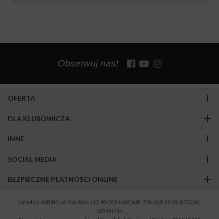
Obserwuj nas!
OFERTA
DLA KLUBOWICZA
INNE
SOCIAL MEDIA
BEZPIECZNE PŁATNOŚCI ONLINE
Uczelnia ASBiRO, ul. Gdańska 112, 90-508 Łódź, NIP: 728-268-57-09, REGON:
100491414