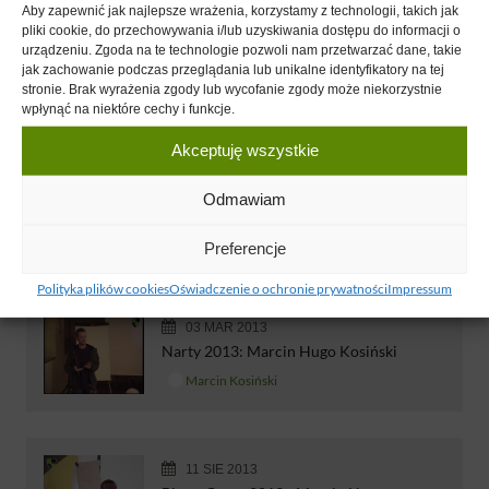
Aby zapewnić jak najlepsze wrażenia, korzystamy z technologii, takich jak
pliki cookie, do przechowywania i/lub uzyskiwania dostępu do informacji o
23 SIE 2011
urządzeniu. Zgoda na te technologie pozwoli nam przetwarzać dane, takie
jak zachowanie podczas przeglądania lub unikalne identyfikatory na tej
Biznes Camp 2011 - Marcin Kosiński
stronie. Brak wyrażenia zgody lub wycofanie zgody może niekorzystnie
Marcin Kosiński
wpłynąć na niektóre cechy i funkcje.
Akceptuję wszystkie
16 GRU 2012
Odmawiam
KP - Marcin Hugo Kosiński
Marcin Kosiński
Preferencje
Polityka plików cookies
Oświadczenie o ochronie prywatności
Impressum
03 MAR 2013
Narty 2013: Marcin Hugo Kosiński
Marcin Kosiński
11 SIE 2013