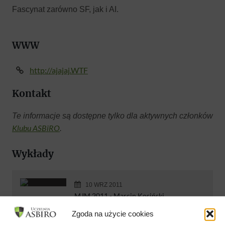
Fascynat zarówno SF, jak i AI.
WWW
http://ajajaj.WTF
Kontakt
Te informacje są dostępne tylko dla aktywnych członków
Klubu ASBiRO
.
Wykłady
10 WRZ 2011
MJM 2011 - Marcin Kosiński
Marcin Kosiński
Zgoda na użycie cookies