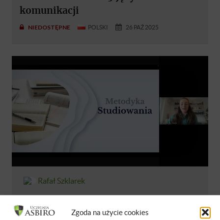
komunikacji
NIEDOSTĘPNE
POLSKI
26 PAŹ 2025
Rafał Szklarek
Angelika M. Talaga
Zgoda na użycie cookies
Metodyka studiowania