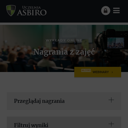
WYKŁADY ONLINE
Nagrania z zajęć
NA ŻYWO
WEBINARY
Przeglądaj nagrania
Filtruj wyniki