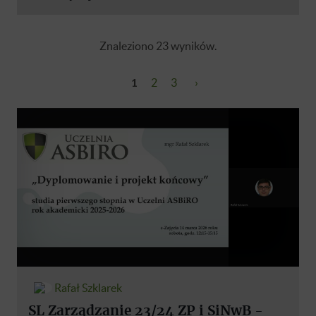
Znaleziono 23 wyników.
1
2
3
›
Rafał Szklarek
SL Zarządzanie 23/24 ZP i SiNwB -