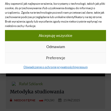
Aby zapewnić jak najlepsze wrażenia, korzystamy z technologii, takich jak pliki
NIEDOSTĘPNE
POLSKI
26 PAŹ 2025
cookie, do przechowywania i/lub uzyskiwania dostępu do informacji o
urządzeniu. Zgoda na te technologie pozwoli nam przetwarzać dane, takie jak
zachowanie podczas przeglądania lub unikalne identyfikatory na tej stronie.
Brak wyrażenia zgody lub wycofanie zgody może niekorzystnie wpłynąć na
niektóre cechy i funkcje.
Akceptuję wszystkie
Odmawiam
Preferencje
Oświadczenie o ochronie prywatności
Impressum
Rafał Szklarek
Metodyka studiowania
NIEDOSTĘPNE
POLSKI
25 PAŹ 2025