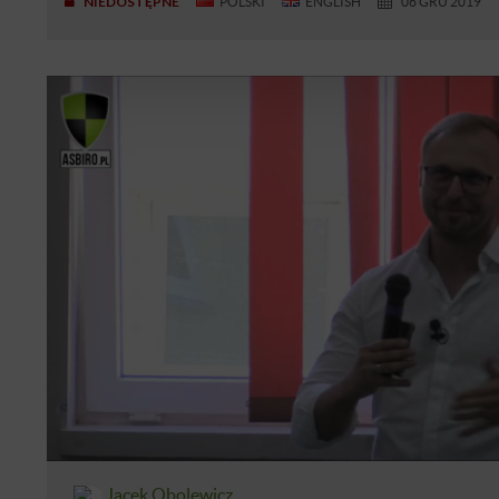
NIEDOSTĘPNE
POLSKI
ENGLISH
06 GRU 2019
Jacek Obolewicz