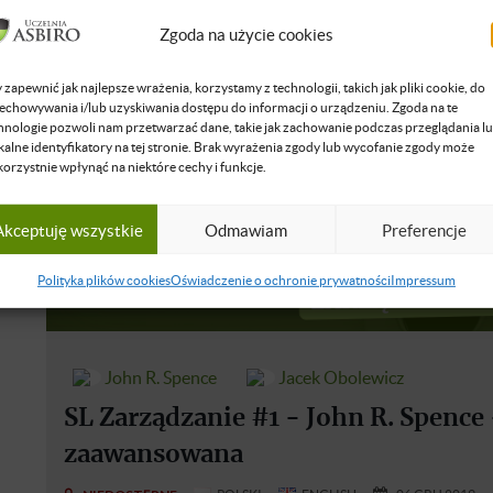
Zgoda na użycie cookies
 zapewnić jak najlepsze wrażenia, korzystamy z technologii, takich jak pliki cookie, do
echowywania i/lub uzyskiwania dostępu do informacji o urządzeniu. Zgoda na te
hnologie pozwoli nam przetwarzać dane, takie jak zachowanie podczas przeglądania l
kalne identyfikatory na tej stronie. Brak wyrażenia zgody lub wycofanie zgody może
korzystnie wpłynąć na niektóre cechy i funkcje.
Akceptuję wszystkie
Odmawiam
Preferencje
Polityka plików cookies
Oświadczenie o ochronie prywatności
Impressum
John R. Spence
Jacek Obolewicz
SL Zarządzanie #1 - John R. Spence - 
zaawansowana