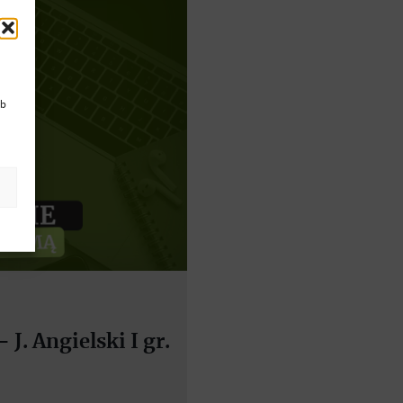
ub
J. Angielski I gr.