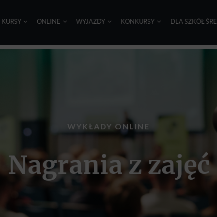
I KURSY
ONLINE
WYJAZDY
KONKURSY
DLA SZKÓŁ ŚR
WYKŁADY ONLINE
Nagrania z zajęć