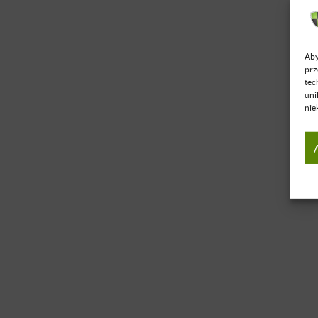
Aby
prz
tec
uni
nie