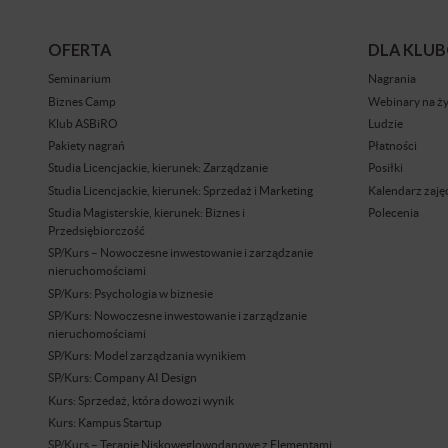
OFERTA
DLA KLU
Seminarium
Nagrania
Biznes Camp
Webinary na ż
Klub ASBiRO
Ludzie
Pakiety nagrań
Płatności
Studia Licencjackie, kierunek: Zarządzanie
Posiłki
Studia Licencjackie, kierunek: Sprzedaż i Marketing
Kalendarz zaję
Studia Magisterskie, kierunek: Biznes i
Polecenia
Przedsiębiorczość
SP/Kurs – Nowoczesne inwestowanie i zarządzanie
nieruchomościami
SP/Kurs: Psychologia w biznesie
SP/Kurs: Nowoczesne inwestowanie i zarządzanie
nieruchomościami
SP/Kurs: Model zarządzania wynikiem
SP/Kurs: Company AI Design
Kurs: Sprzedaż, która dowozi wynik
Kurs: Kampus Startup
SP/Kurs – Terapie Niskoweglowodanowe z Elementami