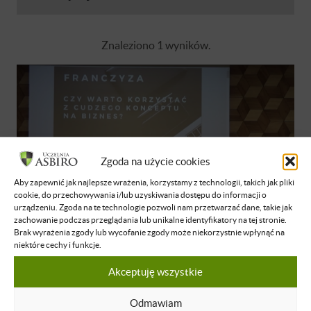
Znaleziono 1 wyników.
Zgoda na użycie cookies
Aby zapewnić jak najlepsze wrażenia, korzystamy z technologii, takich jak pliki
cookie, do przechowywania i/lub uzyskiwania dostępu do informacji o
urządzeniu. Zgoda na te technologie pozwoli nam przetwarzać dane, takie jak
zachowanie podczas przeglądania lub unikalne identyfikatory na tej stronie.
Brak wyrażenia zgody lub wycofanie zgody może niekorzystnie wpłynąć na
Sylwester Sałasiński
niektóre cechy i funkcje.
Franczyza - czy warto korzystać z
Akceptuję wszystkie
cudzych koncepcji biznesu?
Odmawiam
NIEDOSTĘPNE
POLSKI
22 STY 2022