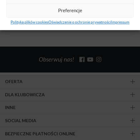
Preferencje
Znaleziono 1 wyników.
Polityka plików cookies
Oświadczenie o ochronie prywatności
Impressum
Obserwuj nas!
OFERTA
DLA KLUBOWICZA
INNE
SOCIAL MEDIA
BEZPIECZNE PŁATNOŚCI ONLINE