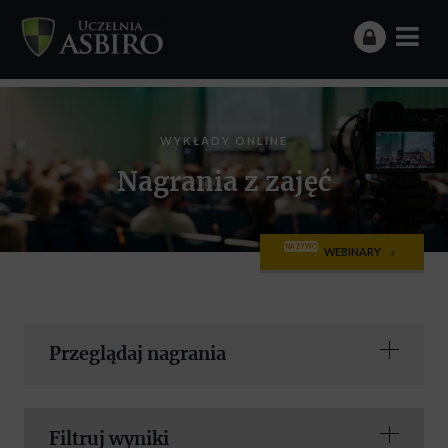
WYKŁADY ONLINE
Nagrania z zajęć
NA ŻYWO
WEBINARY
Przeglądaj nagrania
Filtruj wyniki