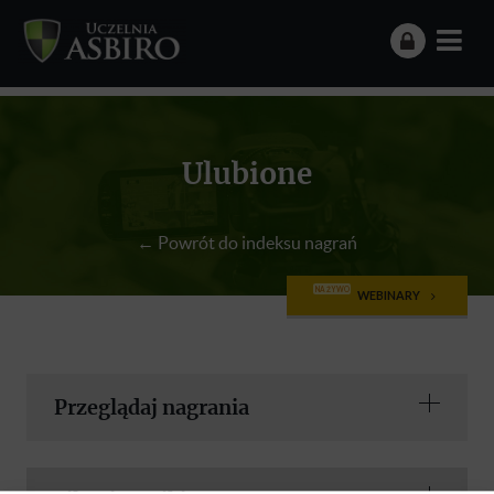
Ulubione
← Powrót do indeksu nagrań
NA ŻYWO
WEBINARY
Przeglądaj nagrania