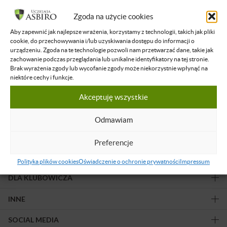
Filtruj wyniki
Zgoda na użycie cookies
Aby zapewnić jak najlepsze wrażenia, korzystamy z technologii, takich jak pliki
Żadne nagranie nie spełnia podanych kryteriów.
cookie, do przechowywania i/lub uzyskiwania dostępu do informacji o
urządzeniu. Zgoda na te technologie pozwoli nam przetwarzać dane, takie jak
zachowanie podczas przeglądania lub unikalne identyfikatory na tej stronie.
Brak wyrażenia zgody lub wycofanie zgody może niekorzystnie wpłynąć na
niektóre cechy i funkcje.
Akceptuję wszystkie
Obserwuj nas!
Odmawiam
Preferencje
OFERTA
Polityka plików cookies
Oświadczenie o ochronie prywatności
Impressum
DLA KLUBOWICZA
INNE
SOCIAL MEDIA