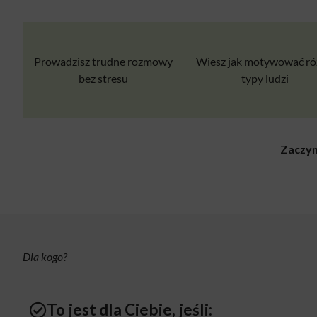
Prowadzisz trudne rozmowy
Wiesz jak motywować ró
bez stresu
typy ludzi
Zaczyn
Dla kogo?
To jest dla Ciebie, jeśli: