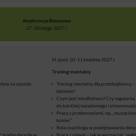
Konferencja Biznesowa
27–28 lutego 2027 r.
VI zjazd, 10–11 kwietnia 2027 r.
Trening mentalny
wpływ na sposób
Trening mentalny dla przedsiębiorcy –
biznesie?
Czym jest mindfulness? Czy regularn
do bardziej świadomego i zrównoważo
Praca z przekonaniami, np. „muszę kon
koniec”
Rola coachingu w podejmowaniu decyz
ać mądre decyzje w
Praca z celami – jak je wyznaczać, re