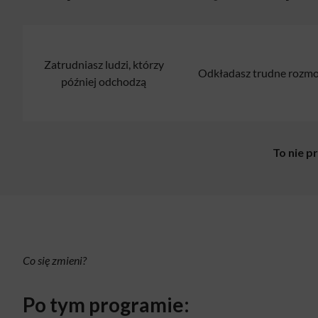
Zatrudniasz ludzi, którzy
Odkładasz trudne rozm
później odchodzą
To nie p
Co się zmieni?
Po tym programie: