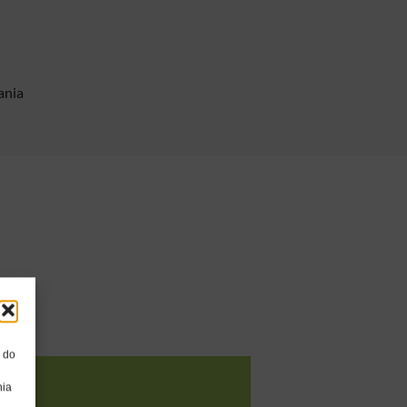
ania
, do
nia