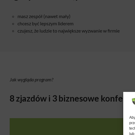
masz zespół (nawet mały)​
chcesz być lepszym liderem
czujesz, że ludzie to największe wyzwanie w firmie
Jak wygląda program?
8 zjazdów i 3 biznesowe konfere
Aby
prz
tec
lub