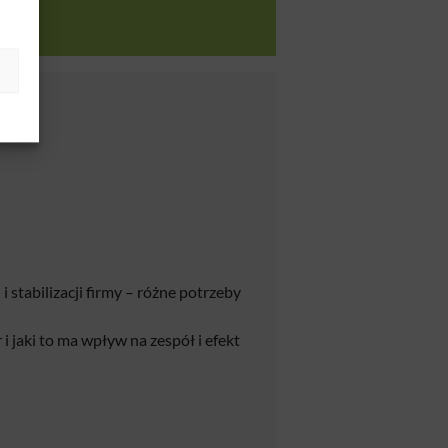
 stabilizacji firmy – różne potrzeby
 i jaki to ma wpływ na zespół i efekt