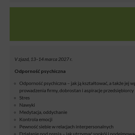
V zjazd, 13–14 marca 2027 r.
Odporność psychiczna
Odporność psychiczna – jak ją kształtować, a także jej 
prowadzenia firmy, dobrostan i aspiracje przedsiębiorcy
Stres
Nawyki
Medytacja, oddychanie
Kontrola emocji
Pewność siebie w relacjach interpersonalnych
Działanie pod presją – jak utrzymać spokój i podejmow