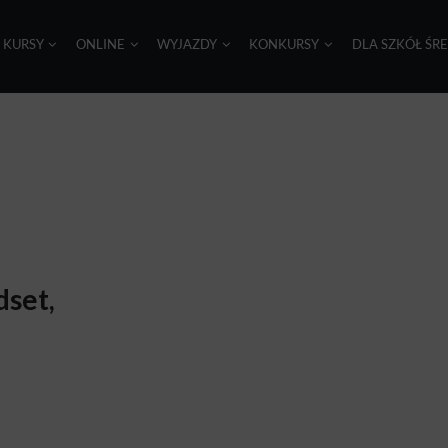
I KURSY
ONLINE
WYJAZDY
KONKURSY
DLA SZKÓŁ ŚR
dset,