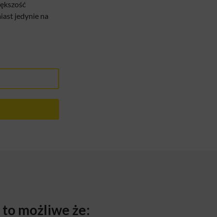
iększość
ast jedynie na
, to możliwe że: