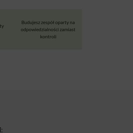
Budujesz zespół oparty na
ty
odpowiedzialności zamiast
kontroli
i: