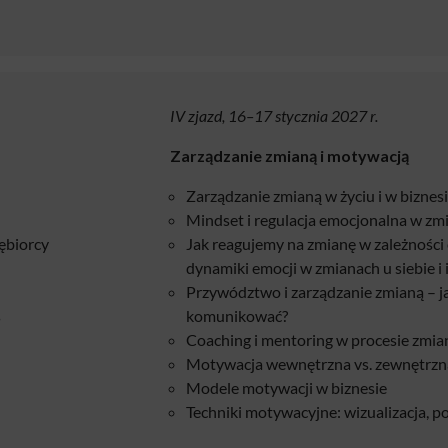
IV zjazd, 16–17 stycznia 2027 r.
Zarządzanie zmianą i motywacją
Zarządzanie zmianą w życiu i w biznes
Mindset i regulacja emocjonalna w zmi
ębiorcy
Jak reagujemy na zmianę w zależności
dynamiki emocji w zmianach u siebie i
Przywództwo i zarządzanie zmianą – jak
s
komunikować?
Coaching i mentoring w procesie zmia
Motywacja wewnętrzna vs. zewnętrzn
Modele motywacji w biznesie
Techniki motywacyjne: wizualizacja, po