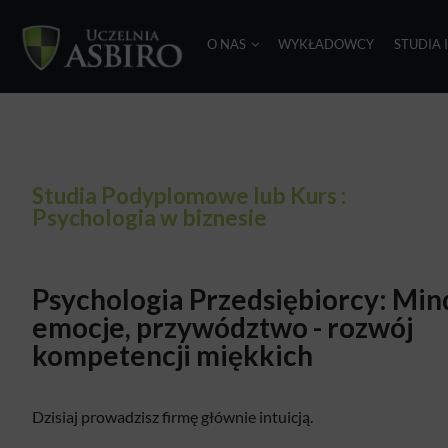
O NAS
WYKŁADOWCY
STUDIA 
Studia Podyplomowe lub Kurs :
Psychologia w biznesie​
Psychologia Przedsiębiorcy: Min
emocje, przywództwo - rozwój
kompetencji miękkich
Dzisiaj prowadzisz firmę głównie intuicją.