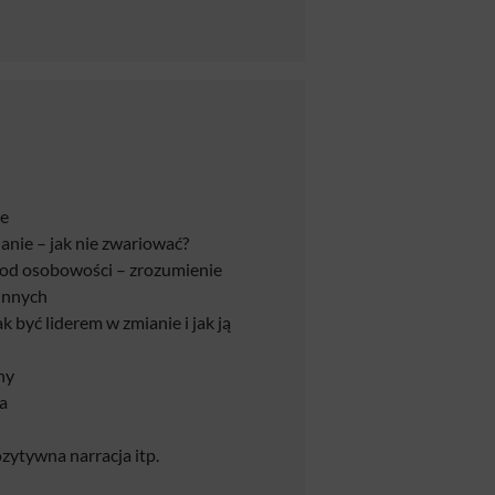
ie
anie – jak nie zwariować?
 od osobowości – zrozumienie
 innych
 być liderem w zmianie i jak ją
ny
a
zytywna narracja itp.