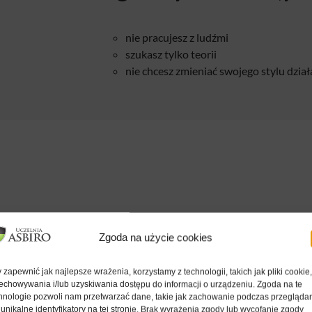
nie pracujesz z ludźmi
szukasz tylko teorii
nie chcesz zmieniać swojego stylu dział
ncje
Zgoda na użycie cookies
 zapewnić jak najlepsze wrażenia, korzystamy z technologii, takich jak pliki cookie
echowywania i/lub uzyskiwania dostępu do informacji o urządzeniu. Zgoda na te
hnologie pozwoli nam przetwarzać dane, takie jak zachowanie podczas przegląda
Konferencja Biznesowa
 unikalne identyfikatory na tej stronie. Brak wyrażenia zgody lub wycofanie zgody