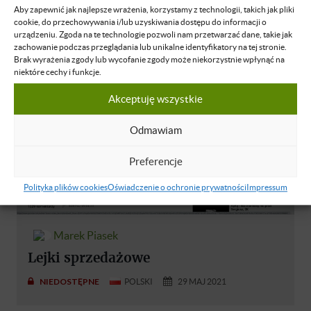
Aby zapewnić jak najlepsze wrażenia, korzystamy z technologii, takich jak pliki
NIEDOSTĘPNE
POLSKI
12 MAJ 2021
cookie, do przechowywania i/lub uzyskiwania dostępu do informacji o
urządzeniu. Zgoda na te technologie pozwoli nam przetwarzać dane, takie jak
zachowanie podczas przeglądania lub unikalne identyfikatory na tej stronie.
Brak wyrażenia zgody lub wycofanie zgody może niekorzystnie wpłynąć na
niektóre cechy i funkcje.
Akceptuję wszystkie
Odmawiam
Preferencje
Polityka plików cookies
Oświadczenie o ochronie prywatności
Impressum
Marek Piasek
Lejki sprzedażowe
NIEDOSTĘPNE
POLSKI
29 MAJ 2021