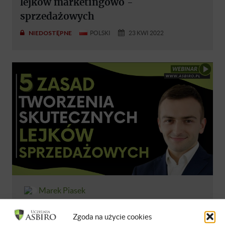
lejków marketingowo -
sprzedażowych
NIEDOSTĘPNE
POLSKI
23 KWI 2022
Marek Piasek
5 zasad tworzenia skutecznych lejków
Zgoda na użycie cookies
sprzedażowych