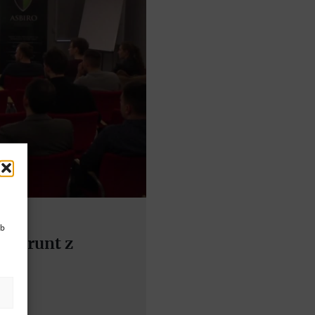
ub
źć grunt z