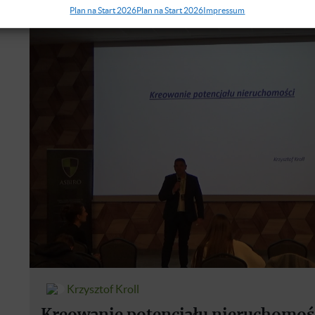
Plan na Start 2026
Plan na Start 2026
Impressum
Krzysztof Kroll
Kreowanie potencjału nieruchomoś