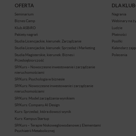
OFERTA
DLA KLU
Seminarium
Nagrania
Biznes Camp
Webinary na ż
Klub ASBiRO
Ludzie
Pakiety nagrań
Płatności
Studia Licencjackie, kierunek: Zarządzanie
Posiłki
Studia Licencjackie, kierunek: Sprzedaż i Marketing
Kalendarz zaję
Studia Magisterskie, kierunek: Biznes i
Polecenia
Przedsiębiorczość
SP/Kurs – Nowoczesne inwestowanie i zarządzanie
nieruchomościami
SP/Kurs: Psychologia w biznesie
SP/Kurs: Nowoczesne inwestowanie i zarządzanie
nieruchomościami
SP/Kurs: Model zarządzania wynikiem
SP/Kurs: Company AI Design
Kurs: Sprzedaż, która dowozi wynik
Kurs: Kampus Startup
SP/Kurs – Terapie Niskoweglowodanowe z Elementami
Psychiatrii Metabolicznej