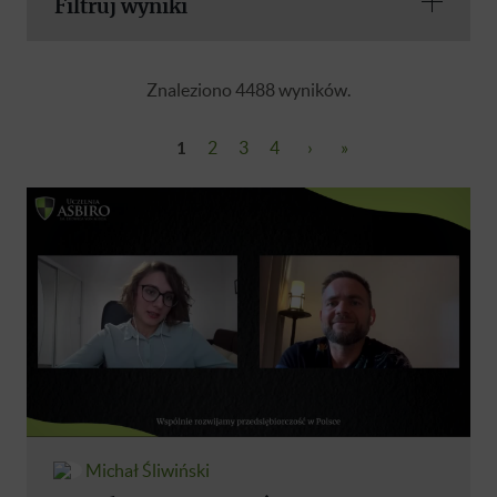
Filtruj wyniki
Znaleziono 4488 wyników.
1
2
3
4
›
»
Michał Śliwiński