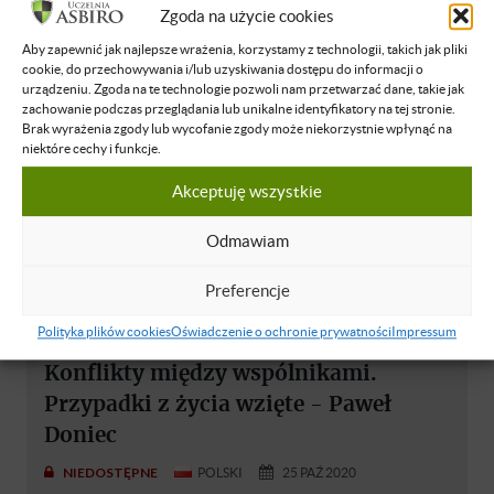
Zgoda na użycie cookies
Aby zapewnić jak najlepsze wrażenia, korzystamy z technologii, takich jak pliki
cookie, do przechowywania i/lub uzyskiwania dostępu do informacji o
urządzeniu. Zgoda na te technologie pozwoli nam przetwarzać dane, takie jak
zachowanie podczas przeglądania lub unikalne identyfikatory na tej stronie.
Brak wyrażenia zgody lub wycofanie zgody może niekorzystnie wpłynąć na
niektóre cechy i funkcje.
Akceptuję wszystkie
Odmawiam
Preferencje
Polityka plików cookies
Oświadczenie o ochronie prywatności
Impressum
Paweł Doniec
Konflikty między wspólnikami.
Przypadki z życia wzięte - Paweł
Doniec
NIEDOSTĘPNE
POLSKI
25 PAŹ 2020