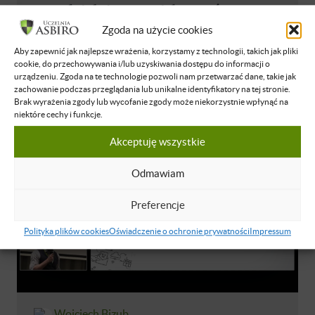
samodzielnie zaprojektować,
uruchomić i poprowadzić skuteczną
Zgoda na użycie cookies
kampanię reklamową na Facebooku
Aby zapewnić jak najlepsze wrażenia, korzystamy z technologii, takich jak pliki
cookie, do przechowywania i/lub uzyskiwania dostępu do informacji o
oraz Instagramie?
urządzeniu. Zgoda na te technologie pozwoli nam przetwarzać dane, takie jak
zachowanie podczas przeglądania lub unikalne identyfikatory na tej stronie.
NIEDOSTĘPNE
POLSKI
25 STY 2020
Brak wyrażenia zgody lub wycofanie zgody może niekorzystnie wpłynąć na
niektóre cechy i funkcje.
Akceptuję wszystkie
Odmawiam
Preferencje
Polityka plików cookies
Oświadczenie o ochronie prywatności
Impressum
Wojciech Bizub