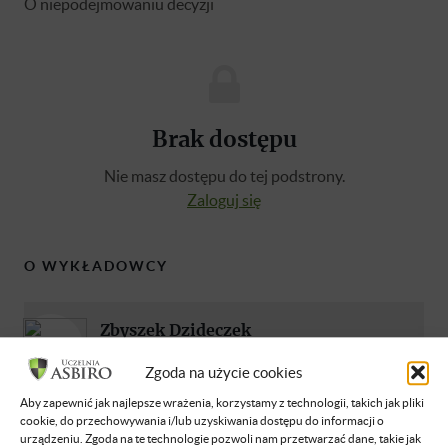
O niepodejmowaniu decyzji
Brak dostępu
Nie masz dostępu do tej podstrony.
Zaloguj się
O WYKŁADOWCY
Zbyszek Dzideczek
Absolwent Akademii Górniczo Hutniczej w
Zgoda na użycie cookies
Krakowie oraz studiów podyplomowych na
różnych uczelniach w zakresie handlu
Aby zapewnić jak najlepsze wrażenia, korzystamy z technologii, takich jak pliki
cookie, do przechowywania i/lub uzyskiwania dostępu do informacji o
zagranicznego, ekonomii oraz stosunków
urządzeniu. Zgoda na te technologie pozwoli nam przetwarzać dane, takie jak