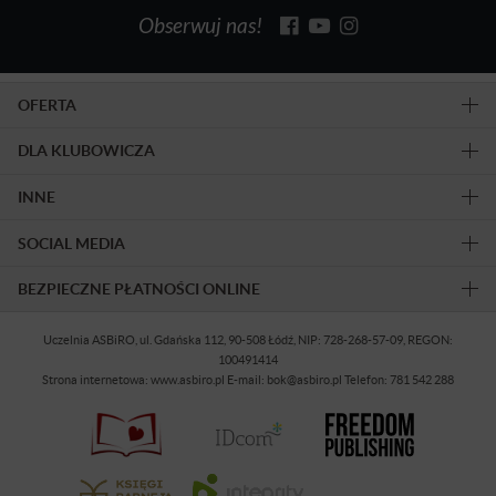
Obserwuj nas!
OFERTA
DLA KLUBOWICZA
INNE
SOCIAL MEDIA
BEZPIECZNE PŁATNOŚCI ONLINE
Uczelnia ASBiRO, ul. Gdańska 112, 90-508 Łódź, NIP: 728-268-57-09, REGON:
100491414
Strona internetowa: www.asbiro.pl E-mail: bok@asbiro.pl Telefon: 781 542 288