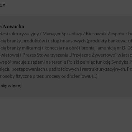
CY
a Nowacka
Restrukturyzacyjny / Manager Sprzedaży / Kierownik Zespołu z b
cią branży, produktów i usług finansowych (produkty bankowe, ub
ią branży militarnej ( koncesja na obrót bronią i amunicją nr B- 0
światowej ( Prezes Stowarzyszenia „Przyjazne Zywertowo” w latac
spółpracuje z sądami na terenie Polski pełniąc funkcję Syndyka,
esięciu postępowaniach upadłościowych i restrukturyzacyjnych. 
z osoby fizyczne przez procesy oddłużeniowe. (...)
się więcej