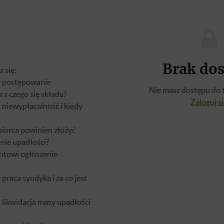
Brak do
 się:
a postępowanie
Nie masz dostępu do t
 z czego się składa?
Zaloguj s
 niewypłacalność i kiedy
biorca powinien złożyć
nie upadłości?
ntowi ogłoszenie
praca syndyka i za co jest
 likwidacja masy upadłości