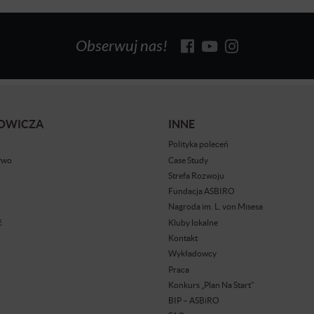
Obserwuj nas!
BOWICZA
INNE
Polityka poleceń
ywo
Case Study
Strefa Rozwoju
Fundacja ASBIRO
Nagroda im. L. von Misesa
ć
Kluby lokalne
Kontakt
Wykładowcy
Praca
Konkurs „Plan Na Start”
BIP – ASBiRO