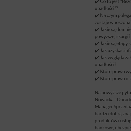
✔️ Co to jest "Be
upadłości"?
✔️ Na czym polega 
zostaje wnoszona
✔️ Jakie są domn
powyższej skargi?
✔️ Jakie są etapy
✔️ Jak uzyskać in
✔️ Jak wygląda z
upadłości?
✔️ Które prawa wy
✔️ Które prawa ni
Na powyższe pyta
Nowacka - Doradc
Manager Sprzedaż
bardzo dobrą znaj
produktów i usłu
bankowe, ubezpiec