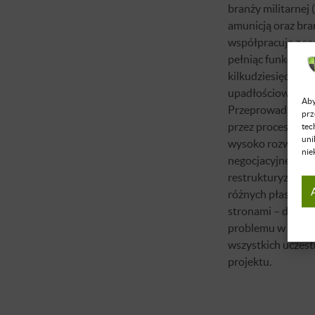
branży militarnej 
amunicją oraz bra
współpracuje z są
pełniąc funkcję S
kilkudziesięciu p
upadłościowych i 
Aby
Przeprowadza firm
prz
przez procesy od
tec
uni
wysoko rozwinięt
nie
negocjacyjne, ora
restrukturyzacyj
różnych płaszczyz
stronami – dopro
problemu w sposó
wszystkich uczes
projektu.