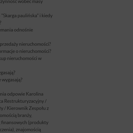
zczynność wobec masy
"Skarga paulińska" i kiedy
?
iemania odnośnie
 sprzedaży nieruchomości?
formacje o nieruchomości?
akup nieruchomości w
gasają?
e wygasają?
nia odpowie Karolina
a Restrukturyzacyjny /
y / Kierownik Zespołu z
omością branży,
g finansowych (produkty
zenia), znajomością