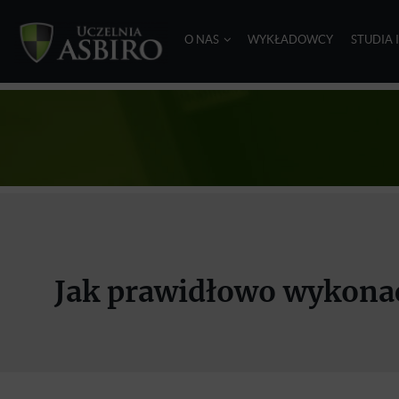
O NAS
WYKŁADOWCY
STUDIA 
Jak prawidłowo wykonać