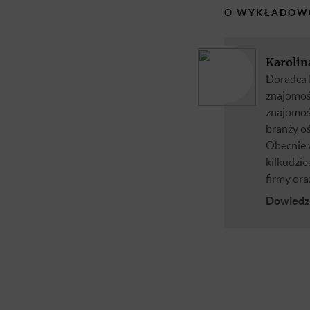
O WYKŁADOW
Karolin
Doradca 
znajomoś
znajomośc
branży o
Obecnie w
kilkudzi
firmy ora
Dowiedz 