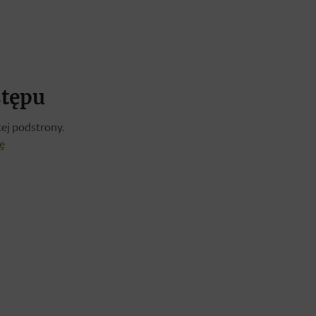
stępu
ej podstrony.
ię