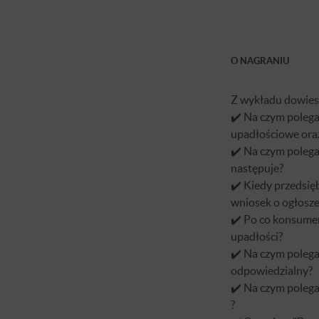
O NAGRANIU
Z wykładu dowiesz
✔️ Na czym poleg
upadłościowe oraz
✔️ Na czym polega
następuje?
✔️ Kiedy przedsię
wniosek o ogłosze
✔️ Po co konsume
upadłości?
✔️ Na czym polega 
odpowiedzialny?
✔️ Na czym polega
?