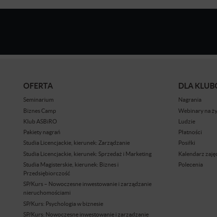
OFERTA
DLA KLU
Seminarium
Nagrania
Biznes Camp
Webinary na ż
Klub ASBiRO
Ludzie
Pakiety nagrań
Płatności
Studia Licencjackie, kierunek: Zarządzanie
Posiłki
Studia Licencjackie, kierunek: Sprzedaż i Marketing
Kalendarz zaję
Studia Magisterskie, kierunek: Biznes i
Polecenia
Przedsiębiorczość
SP/Kurs – Nowoczesne inwestowanie i zarządzanie
nieruchomościami
SP/Kurs: Psychologia w biznesie
SP/Kurs: Nowoczesne inwestowanie i zarządzanie