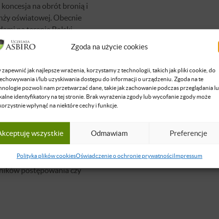
( koncesja na obrót bronią i
nży oświatowej. Obecnie
dami na terenie Polski
yndyka, Nadzorcy w
Zgoda na użycie cookies
ostępowaniach
restrukturyzacyjnych.
 zapewnić jak najlepsze wrażenia, korzystamy z technologii, takich jak pliki cookie, do
y oraz osoby fizyczne
echowywania i/lub uzyskiwania dostępu do informacji o urządzeniu. Zgoda na te
dłużeniowe. Posiada
hnologie pozwoli nam przetwarzać dane, takie jak zachowanie podczas przeglądania l
kalne identyfikatory na tej stronie. Brak wyrażenia zgody lub wycofanie zgody może
e umiejętności
korzystnie wpłynąć na niektóre cechy i funkcje.
z zarządzania portfelem
nym. Współpracuje na
Akceptuję wszystkie
Odmawiam
Preferencje
nach ze wszystkimi
wadzając do rozwiązania
Polityka plików cookies
Oświadczenie o ochronie prywatności
Impressum
b zadowalający dla
tników postępowania czy