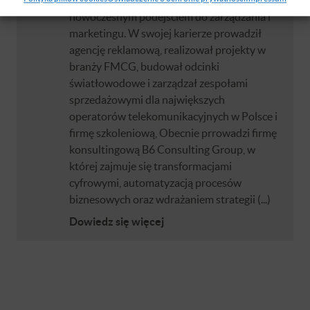
nowoczesnym podejściem do zarządzania i
marketingu. W swojej karierze prowadził
agencję reklamową, realizował projekty w
branży FMCG, budował odcinki
światłowodowe i zarządzał zespołami
sprzedażowymi dla największych
operatorów telekomunikacyjnych w Polsce i
firmę szkoleniową, Obecnie prrowadzi firmę
konsultingową B6 Consulting Group, w
której zajmuje się transformacjami
cyfrowymi, automatyzacją procesów
biznesowych oraz wdrażaniem strategii (...)
Dowiedz się więcej