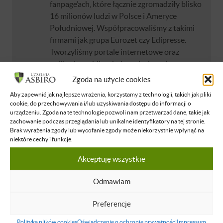
fanpage’ach, które łącznie zgromadziły blisko
16 milionów ludzi w Polsce i Ameryce
Południowej. Współpracowaliśmy z takimi
firmami jak grupa Eurozet czy Edipresse.
Tworzyliśmy portale internetowe oraz
aplikacje mobilne, które miesięcznie
odwiedzało kilka milionów unikalnych
Zgoda na użycie cookies
użytkowników. Zauważając rosnący
Aby zapewnić jak najlepsze wrażenia, korzystamy z technologii, takich jak pliki
potencjał e-commerce, postanowiłem
cookie, do przechowywania i/lub uzyskiwania dostępu do informacji o
spróbować swoich sił w tym obszarze.
urządzeniu. Zgoda na te technologie pozwoli nam przetwarzać dane, takie jak
zachowanie podczas przeglądania lub unikalne identyfikatory na tej stronie.
Początkowo poprzez markę odzieżową
Brak wyrażenia zgody lub wycofanie zgody może niekorzystnie wpłynąć na
Relab, a następnie (...)
niektóre cechy i funkcje.
Dowiedz się więcej
Akceptuję wszystkie
Odmawiam
Dawid Marciniak
Dawid Marciniak to przedsiębiorca
Preferencje
rozwijający projekty w różnych branżach,
łącząc praktyczne doświadczenie z
Polityka plików cookies
Oświadczenie o ochronie prywatności
Impressum