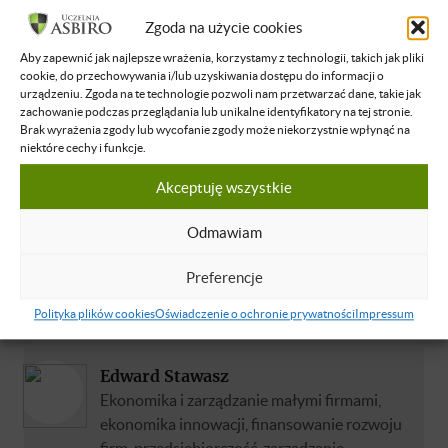
od inżyniera oprogramowania do poziomu
Zgoda na użycie cookies
dyrektora. Obecnie zarządza 40-osobowym
zespołem oprogramowania. Zbudował od
Aby zapewnić jak najlepsze wrażenia, korzystamy z technologii, takich jak pliki
cookie, do przechowywania i/lub uzyskiwania dostępu do informacji o
podstaw i zarządzał ponad 80-osobowym
urządzeniu. Zgoda na te technologie pozwoli nam przetwarzać dane, takie jak
działem R&D, opracowującym algorytmy do
zachowanie podczas przeglądania lub unikalne identyfikatory na tej stronie.
radarów i kamer wykorzystywanych w
Brak wyrażenia zgody lub wycofanie zgody może niekorzystnie wpłynąć na
niektóre cechy i funkcje.
automatyzacji jazdy. W swojej karierze
zawodowej wykształcił 2 pokolenia liderów.
Akceptuję wszystkie
Na co dzień obraca się w międzynarodowym
środowisku, współpracując m.in. z Niemcami,
Odmawiam
Włochami, Francuzami, Amerykanami,
Chińczykami, (...)
Preferencje
Dowiedz się więcej
Polityka plików cookies
Oświadczenie o ochronie prywatności
Impressum
Edward Stawasz
Ekonomika i zarządzanie małymi firmami,
ekonomika innowacji, finansowanie rozwoju
firm, przedsiębiorczość, zarządzanie