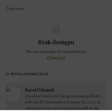
Ćwiczenia
Brak dostępu
Nie masz dostępu do tej podstrony.
Zaloguj się
O WYKŁADOWCACH
Karol Urbanek
Dyrektor Inżynierii Oprogramowania ADAS
w firmie ZF Automotive Systems Sp. z o.o., w
swojej karierze zawodowej przeszedł drogę