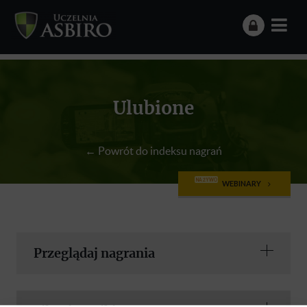
Ulubione
← Powrót do indeksu nagrań
NA ŻYWO
WEBINARY
Przeglądaj nagrania