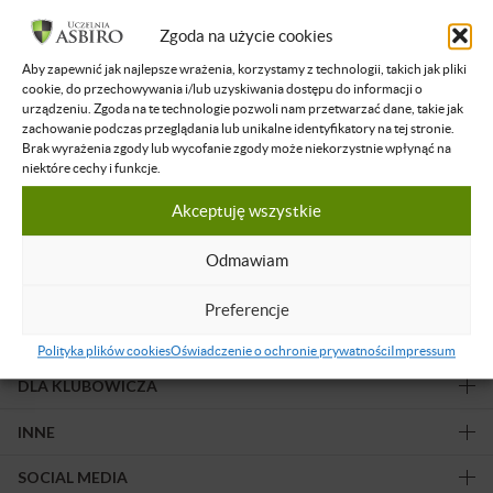
Filtruj wyniki
Zgoda na użycie cookies
Aby zapewnić jak najlepsze wrażenia, korzystamy z technologii, takich jak pliki
Żadne nagranie nie spełnia podanych kryteriów.
cookie, do przechowywania i/lub uzyskiwania dostępu do informacji o
urządzeniu. Zgoda na te technologie pozwoli nam przetwarzać dane, takie jak
zachowanie podczas przeglądania lub unikalne identyfikatory na tej stronie.
Brak wyrażenia zgody lub wycofanie zgody może niekorzystnie wpłynąć na
niektóre cechy i funkcje.
Akceptuję wszystkie
Obserwuj nas!
Odmawiam
Preferencje
OFERTA
Polityka plików cookies
Oświadczenie o ochronie prywatności
Impressum
DLA KLUBOWICZA
INNE
SOCIAL MEDIA