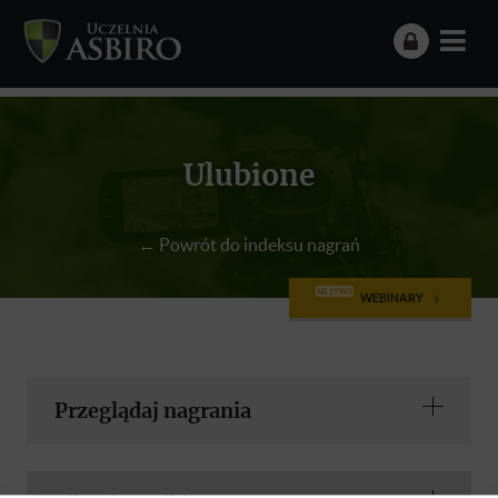
Ulubione
← Powrót do indeksu nagrań
NA ŻYWO
WEBINARY
Przeglądaj nagrania