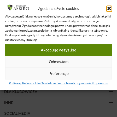
Filtruj wyniki
Zgoda na użycie cookies
Aby zapewnić jak najlepsze wrażenia, korzystamy z technologii, takich jak pliki
Żadne nagranie nie spełnia podanych kryteriów.
cookie, do przechowywania i/lub uzyskiwania dostępu do informacji o
urządzeniu. Zgoda na te technologie pozwoli nam przetwarzać dane, takie jak
zachowanie podczas przeglądania lub unikalne identyfikatory na tej stronie.
Brak wyrażenia zgody lub wycofanie zgody może niekorzystnie wpłynąć na
niektóre cechy i funkcje.
Akceptuję wszystkie
Obserwuj nas!
Odmawiam
Preferencje
OFERTA
Polityka plików cookies
Oświadczenie o ochronie prywatności
Impressum
DLA KLUBOWICZA
INNE
SOCIAL MEDIA