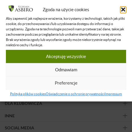
Filtruj wyniki
Zgoda na użycie cookies
Aby zapewnić jak najlepsze wrażenia, korzystamy z technologii, takich jak pliki
Żadne nagranie nie spełnia podanych kryteriów.
cookie, do przechowywania i/lub uzyskiwania dostępu do informacji o
urządzeniu. Zgoda na te technologie pozwoli nam przetwarzać dane, takie jak
zachowanie podczas przeglądania lub unikalne identyfikatory na tej stronie.
Brak wyrażenia zgody lub wycofanie zgody może niekorzystnie wpłynąć na
niektóre cechy i funkcje.
Akceptuję wszystkie
Obserwuj nas!
Odmawiam
Preferencje
OFERTA
Polityka plików cookies
Oświadczenie o ochronie prywatności
Impressum
DLA KLUBOWICZA
INNE
SOCIAL MEDIA