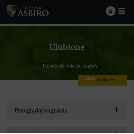
Ulubione
← Powrót do indeksu nagrań
NA ŻYWO
WEBINARY
Przeglądaj nagrania