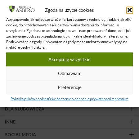
Filtruj wyniki
Zgoda na użycie cookies
Aby zapewnić jak najlepsze wrażenia, korzystamy z technologii, takich jak pliki
Żadne nagranie nie spełnia podanych kryteriów.
cookie, do przechowywania i/lub uzyskiwania dostępu do informacji o
urządzeniu. Zgoda na te technologie pozwoli nam przetwarzać dane, takie jak
zachowanie podczas przeglądania lub unikalne identyfikatory na tej stronie.
Brak wyrażenia zgody lub wycofanie zgody może niekorzystnie wpłynąć na
niektóre cechy i funkcje.
Akceptuję wszystkie
Obserwuj nas!
Odmawiam
Preferencje
OFERTA
Polityka plików cookies
Oświadczenie o ochronie prywatności
Impressum
DLA KLUBOWICZA
INNE
SOCIAL MEDIA