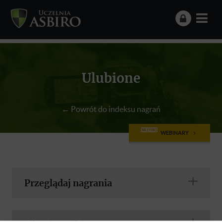
Ulubione
← Powrót do indeksu nagrań
NA ŻYWO
WEBINARY
Przeglądaj nagrania