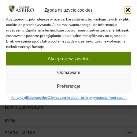
Filtruj wyniki
Zgoda na użycie cookies
Aby zapewnić jak najlepsze wrażenia, korzystamy z technologii, takich jak pliki
Żadne nagranie nie spełnia podanych kryteriów.
cookie, do przechowywania i/lub uzyskiwania dostępu do informacji o
urządzeniu. Zgoda na te technologie pozwoli nam przetwarzać dane, takie jak
zachowanie podczas przeglądania lub unikalne identyfikatory na tej stronie.
Brak wyrażenia zgody lub wycofanie zgody może niekorzystnie wpłynąć na
niektóre cechy i funkcje.
Akceptuję wszystkie
Obserwuj nas!
Odmawiam
Preferencje
OFERTA
Polityka plików cookies
Oświadczenie o ochronie prywatności
Impressum
DLA KLUBOWICZA
INNE
SOCIAL MEDIA