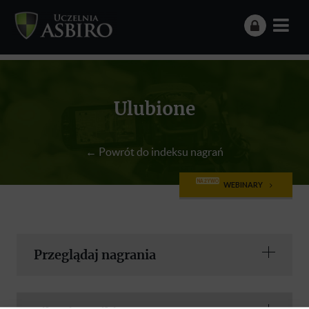
Ulubione
← Powrót do indeksu nagrań
NA ŻYWO
WEBINARY
Przeglądaj nagrania