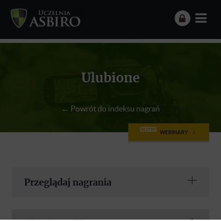
Ulubione
← Powrót do indeksu nagrań
NA ŻYWO
WEBINARY
Przeglądaj nagrania