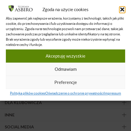
Filtruj wyniki
Zgoda na użycie cookies
Aby zapewnić jak najlepsze wrażenia, korzystamy z technologii, takich jak pliki
Żadne nagranie nie spełnia podanych kryteriów.
cookie, do przechowywania i/lub uzyskiwania dostępu do informacji o
urządzeniu. Zgoda na te technologie pozwoli nam przetwarzać dane, takie jak
zachowanie podczas przeglądania lub unikalne identyfikatory na tej stronie.
Brak wyrażenia zgody lub wycofanie zgody może niekorzystnie wpłynąć na
niektóre cechy i funkcje.
Akceptuję wszystkie
Obserwuj nas!
Odmawiam
Preferencje
OFERTA
Polityka plików cookies
Oświadczenie o ochronie prywatności
Impressum
DLA KLUBOWICZA
INNE
SOCIAL MEDIA