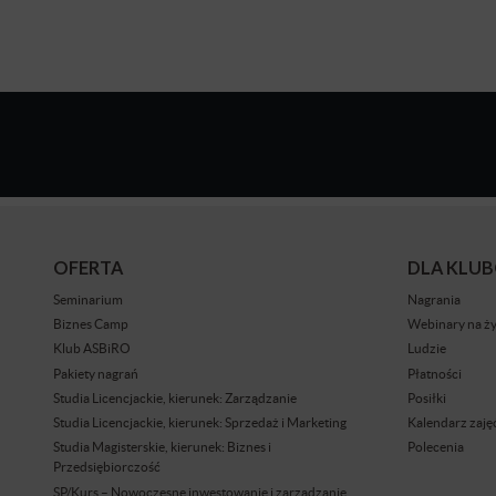
OFERTA
DLA KLU
Seminarium
Nagrania
Biznes Camp
Webinary na ż
Klub ASBiRO
Ludzie
Pakiety nagrań
Płatności
Studia Licencjackie, kierunek: Zarządzanie
Posiłki
Studia Licencjackie, kierunek: Sprzedaż i Marketing
Kalendarz zaję
Studia Magisterskie, kierunek: Biznes i
Polecenia
Przedsiębiorczość
SP/Kurs – Nowoczesne inwestowanie i zarządzanie