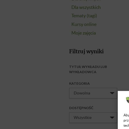
Dla wszystkich
Tematy (tagi)
Kursy online
Moje zajęcia
Filtruj wyniki
TYTUŁ WYKŁADU LUB
WYKŁADOWCA
KATEGORIA
DOSTĘPNOŚĆ
Aby
prz
tec