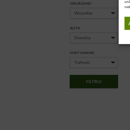
uni
OBEJRZANE?
nie
JĘZYK
SORTOWANIE
FILTRUJ