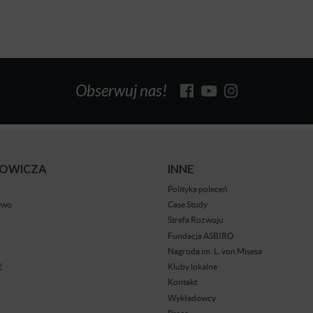
Obserwuj nas!
BOWICZA
INNE
Polityka poleceń
ywo
Case Study
Strefa Rozwoju
Fundacja ASBIRO
Nagroda im. L. von Misesa
ć
Kluby lokalne
Kontakt
Wykładowcy