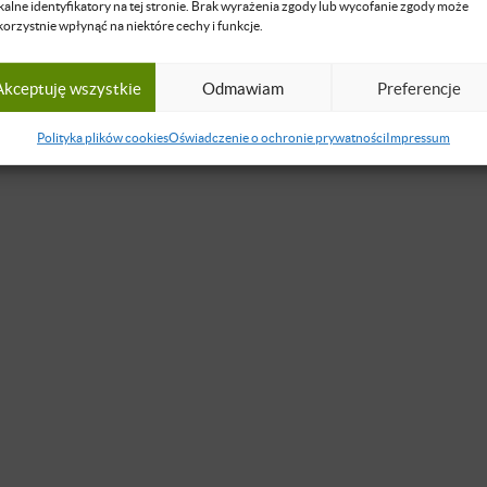
kalne identyfikatory na tej stronie. Brak wyrażenia zgody lub wycofanie zgody może
korzystnie wpłynąć na niektóre cechy i funkcje.
Akceptuję wszystkie
Odmawiam
Preferencje
Polityka plików cookies
Oświadczenie o ochronie prywatności
Impressum