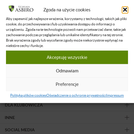
Filtruj wyniki
Zgoda na użycie cookies
Aby zapewnić jak najlepsze wrażenia, korzystamy z technologii, takich jak pliki
Żadne nagranie nie spełnia podanych kryteriów.
cookie, do przechowywania i/lub uzyskiwania dostępu do informacji o
urządzeniu. Zgoda na te technologie pozwoli nam przetwarzać dane, takie jak
zachowanie podczas przeglądania lub unikalne identyfikatory na tej stronie.
Brak wyrażenia zgody lub wycofanie zgody może niekorzystnie wpłynąć na
niektóre cechy i funkcje.
Akceptuję wszystkie
Obserwuj nas!
Odmawiam
Preferencje
OFERTA
Polityka plików cookies
Oświadczenie o ochronie prywatności
Impressum
DLA KLUBOWICZA
INNE
SOCIAL MEDIA