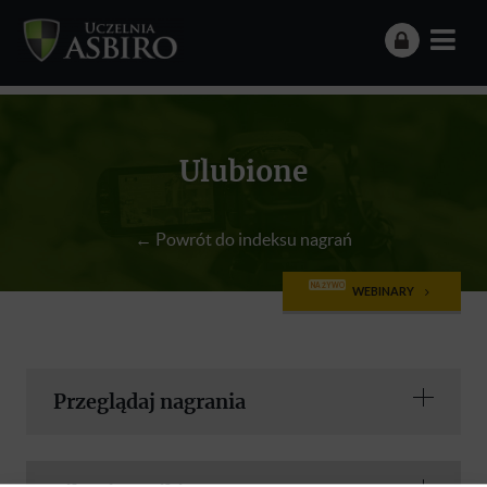
Ulubione
← Powrót do indeksu nagrań
NA ŻYWO
WEBINARY
Przeglądaj nagrania