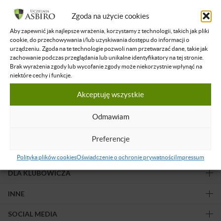
Filtruj wyniki
Zgoda na użycie cookies
Aby zapewnić jak najlepsze wrażenia, korzystamy z technologii, takich jak pliki
Żadne nagranie nie spełnia podanych kryteriów.
cookie, do przechowywania i/lub uzyskiwania dostępu do informacji o
urządzeniu. Zgoda na te technologie pozwoli nam przetwarzać dane, takie jak
zachowanie podczas przeglądania lub unikalne identyfikatory na tej stronie.
Brak wyrażenia zgody lub wycofanie zgody może niekorzystnie wpłynąć na
niektóre cechy i funkcje.
Akceptuję wszystkie
Obserwuj nas!
Odmawiam
Preferencje
OFERTA
Polityka plików cookies
Oświadczenie o ochronie prywatności
Impressum
DLA KLUBOWICZA
INNE
SOCIAL MEDIA