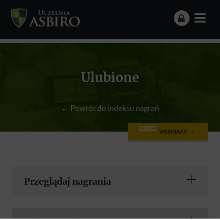
Ulubione
← Powrót do indeksu nagrań
NA ŻYWO
WEBINARY
Przeglądaj nagrania