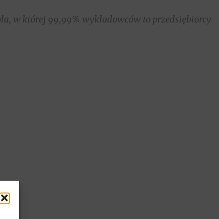
oła, w której 99,99% wykładowców to przedsiębiorcy