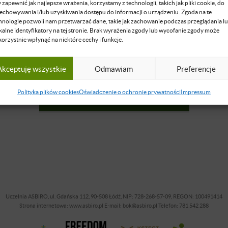
 zapewnić jak najlepsze wrażenia, korzystamy z technologii, takich jak pliki cookie, do
echowywania i/lub uzyskiwania dostępu do informacji o urządzeniu. Zgoda na te
hnologie pozwoli nam przetwarzać dane, takie jak zachowanie podczas przeglądania l
kalne identyfikatory na tej stronie. Brak wyrażenia zgody lub wycofanie zgody może
korzystnie wpłynąć na niektóre cechy i funkcje.
Tylko dla zalogowanych
Zaloguj się
, by uzyskać dostęp do formularza zapisów.
Akceptuję wszystkie
Odmawiam
Preferencje
Polityka plików cookies
Oświadczenie o ochronie prywatności
Impressum
ZALOGUJ SIĘ LUB ZAŁÓŻ KONTO
Uczelnia ASBiRO, ul. Gdańska 112, 90-508 Łódź, NIP: 728-268-57-09, REGON: 100491414
Strona internetowa: www.asbiro.pl E-mail: bok@asbiro.pl Telefon: 781 542 288