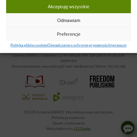
ZALOGUJ SIĘ LUB ZAŁÓŻ KONTO
Akceptuję wszystkie
Odmawiam
Preferencje
Polityka plików cookies
Oświadczenie o ochronie prywatności
Impressum
Uczelnia ASBiRO, ul. Gdańska 112, 90-508 Łódź, NIP: 728-268-57-09, REGON:
100491414
Strona internetowa: www.asbiro.pl E-mail: bok@asbiro.pl Telefon: 781 542 288
2026 © Uczelnia ASBiRO. Wszystkie prawa zastrzeżone.
Polityka prywatności
Zasady użytkowania
Web platform by
J15 Digital