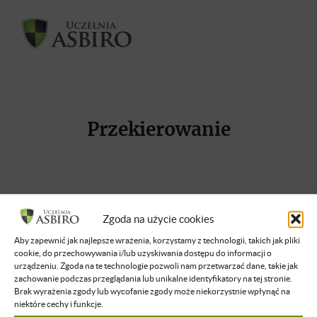
Przekierowanie
Zgoda na użycie cookies
Aby zapewnić jak najlepsze wrażenia, korzystamy z technologii, takich jak pliki
cookie, do przechowywania i/lub uzyskiwania dostępu do informacji o
Tylko dla zalogowanych
urządzeniu. Zgoda na te technologie pozwoli nam przetwarzać dane, takie jak
zachowanie podczas przeglądania lub unikalne identyfikatory na tej stronie.
Zaloguj się
, by uzyskać dostęp do formularza zapisów.
Brak wyrażenia zgody lub wycofanie zgody może niekorzystnie wpłynąć na
niektóre cechy i funkcje.