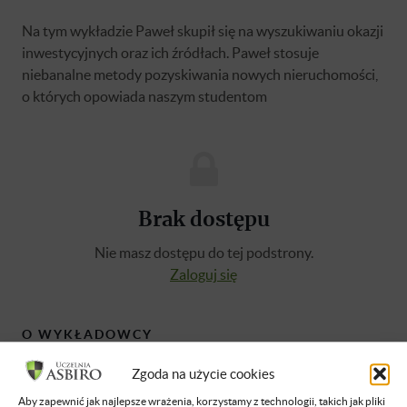
Na tym wykładzie Paweł skupił się na wyszukiwaniu okazji
inwestycyjnych oraz ich źródłach. Paweł stosuje
niebanalne metody pozyskiwania nowych nieruchomości,
o których opowiada naszym studentom
Brak dostępu
Nie masz dostępu do tej podstrony.
Zaloguj się
O WYKŁADOWCY
Zgoda na użycie cookies
Paweł Czerwiński
Aby zapewnić jak najlepsze wrażenia, korzystamy z technologii, takich jak pliki