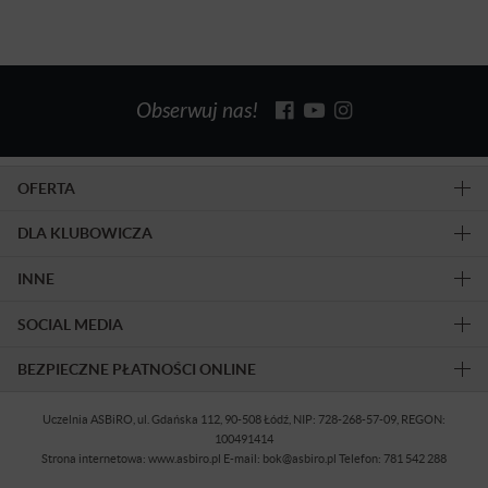
Obserwuj nas!
OFERTA
DLA KLUBOWICZA
INNE
SOCIAL MEDIA
BEZPIECZNE PŁATNOŚCI ONLINE
Uczelnia ASBiRO, ul. Gdańska 112, 90-508 Łódź, NIP: 728-268-57-09, REGON:
100491414
Strona internetowa: www.asbiro.pl E-mail: bok@asbiro.pl Telefon: 781 542 288