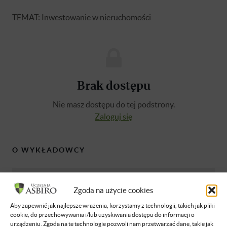
TEMAT: Inwestowanie w nieruchomości
Brak dostępu
Nie masz dostępu do tej podstrony.
Zaloguj się
O WYKŁADOWCY
Paweł Czerwiński
Zgoda na użycie cookies
W branży nieruchomości jestem od 10 lat. W
2012 roku zostałem współzałożycielem
Aby zapewnić jak najlepsze wrażenia, korzystamy z technologii, takich jak pliki
cookie, do przechowywania i/lub uzyskiwania dostępu do informacji o
Stowarzyszenia właścicieli nieruchomości na
urządzeniu. Zgoda na te technologie pozwoli nam przetwarzać dane, takie jak