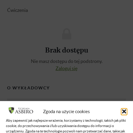
Ćwiczenia
Brak dostępu
Nie masz dostępu do tej podstrony.
Zaloguj się
O WYKŁADOWCY
Karol Urbanek
Zgoda na użycie cookies
Dyrektor Inżynierii Oprogramowania ADAS
w firmie ZF Automotive Systems Sp. z o.o., w
Aby zapewnić jak najlepsze wrażenia, korzystamy z technologii, takich jak pliki
cookie, do przechowywania i/lub uzyskiwania dostępu do informacji o
swojej karierze zawodowej przeszedł drogę
urządzeniu. Zgoda na te technologie pozwoli nam przetwarzać dane, takie jak