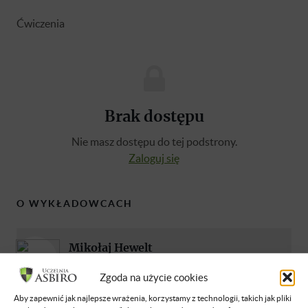
Ćwiczenia
Brak dostępu
Nie masz dostępu do tej podstrony.
Zaloguj się
O WYKŁADOWCACH
Mikołaj Hewelt
Adwokat, doradca podatkowy i
Zgoda na użycie cookies
restrukturyzacyjny, wspólnik w kancelarii
prawnej HWW, właściciel Strzelnicy FSO.
Aby zapewnić jak najlepsze wrażenia, korzystamy z technologii, takich jak pliki