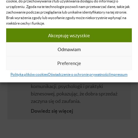
cookie, do przechowywania i/lub uzyskiwania dostępu do informacji o
Dowiedz się więcej
urządzeniu. Zgoda na te technologie pozwoli nam przetwarzać dane, takie jak
zachowanie podczas przeglądania lub unikalne identyfikatory na tej stronie.
Brak wyrażenia zgody lub wycofanie zgody może niekorzystnie wpłynąć na
niektóre cechy i funkcje.
Krzysztof Urban
były windykator, praktyk sprzedaży i
Akceptuję wszystkie
negocjacji w trudnych sytuacjach. Autor e-
booka „Jak wyjść z długów i odzyskać
Odmawiam
spokój”. Z pasją pokazuje, jak doprowadzić
Preferencje
do porozumienia między dwiema stronami
tak, by każda z nich była zadowolona. W
Polityka plików cookies
Oświadczenie o ochronie prywatności
Impressum
swojej pracy łączy wiedzę z zakresu
komunikacji, psychologii i praktyki
biznesowej, pokazując, że dobra sprzedaż
zaczyna się od zaufania.
Dowiedz się więcej