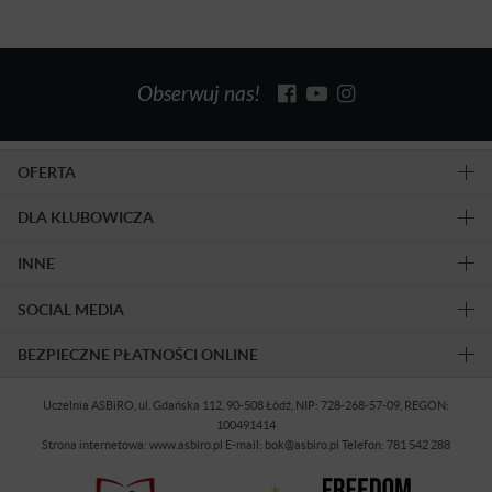
Obserwuj nas!
OFERTA
DLA KLUBOWICZA
INNE
SOCIAL MEDIA
BEZPIECZNE PŁATNOŚCI ONLINE
Uczelnia ASBiRO, ul. Gdańska 112, 90-508 Łódź, NIP: 728-268-57-09, REGON:
100491414
Strona internetowa: www.asbiro.pl E-mail: bok@asbiro.pl Telefon: 781 542 288