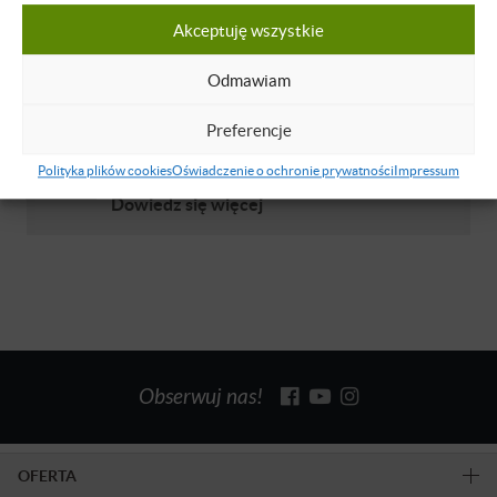
Akceptuję wszystkie
O WYKŁADOWCY
Odmawiam
Preferencje
Milan Pupezin
Lektor języka angielskiego z Serbii.
Polityka plików cookies
Oświadczenie o ochronie prywatności
Impressum
Dowiedz się więcej
Obserwuj nas!
OFERTA