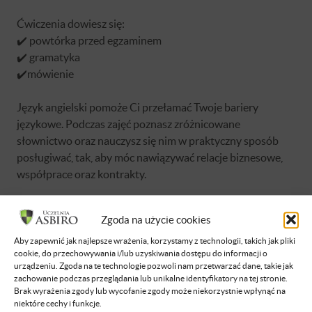
Ćwiczenia dowiesz się:
✔️ powtórka przed egzaminem
✔️ gramatyka
✔️mówienie
Język angielski pomoże Ci przełamać Twoje bariery
językowe. Podczas zajęć poznasz zróżnicowane
słownictwo oraz nauczysz się nim w praktyczny sposób
posługiwać, tak, aby móc nawiązywać relacje biznesowe,
współprace oraz kontrakty.
Zgoda na użycie cookies
Aby zapewnić jak najlepsze wrażenia, korzystamy z technologii, takich jak pliki
cookie, do przechowywania i/lub uzyskiwania dostępu do informacji o
Brak dostępu
urządzeniu. Zgoda na te technologie pozwoli nam przetwarzać dane, takie jak
zachowanie podczas przeglądania lub unikalne identyfikatory na tej stronie.
Brak wyrażenia zgody lub wycofanie zgody może niekorzystnie wpłynąć na
Nie masz dostępu do tej podstrony.
niektóre cechy i funkcje.
Zaloguj się