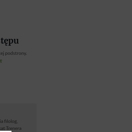
stępu
ej podstrony.
ię
 filolog,
kat Trenera