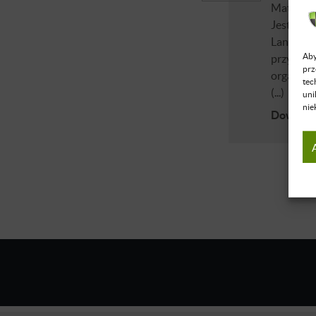
Matematy
Jest pom
Language
Aby
przygoto
prz
organizo
tec
(...)
uni
nie
Dowiedz 