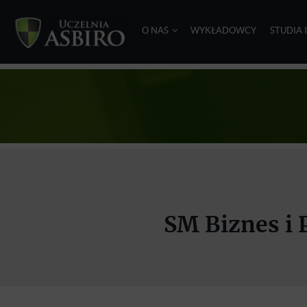
O NAS
WYKŁADOWCY
STUDIA 
SM Biznes i 