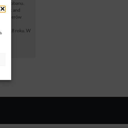
ek Sorobanu.
ontent and
ych liderów
ą
 w 2018 roku. W
ub