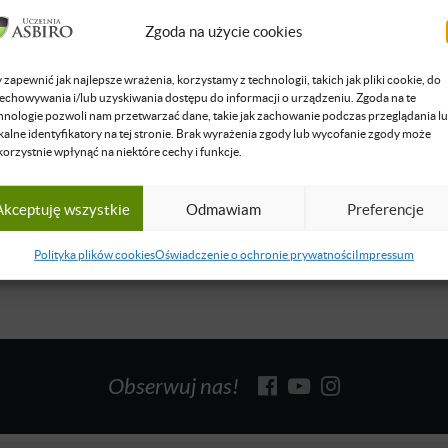
ki Mentalnej przyznany w Chiba w Japonii przez Japoński Związ
Zgoda na użycie cookies
ysłodawczynią i współtwórczynią Neuromatematyki oraz CLIL (C
 Integrated Learning) Business - nowej metody nauczania przyszł
 zapewnić jak najlepsze wrażenia, korzystamy z technologii, takich jak pliki cookie, do
wanych do konkurowania w świecie innowacji. Aneta jest laureatk
echowywania i/lub uzyskiwania dostępu do informacji o urządzeniu. Zgoda na te
wanego przez ASBIRO konkursu „Plan na Start” na najlepszy start
hnologie pozwoli nam przetwarzać dane, takie jak zachowanie podczas przeglądania l
kalne identyfikatory na tej stronie. Brak wyrażenia zgody lub wycofanie zgody może
korzystnie wpłynąć na niektóre cechy i funkcje.
się więcej
Akceptuję wszystkie
Odmawiam
Preferencje
Polityka plików cookies
Oświadczenie o ochronie prywatności
Impressum
Obserwuj nas!