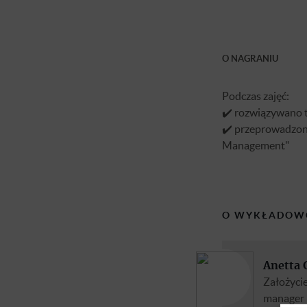
O NAGRANIU
Podczas zajęć:
✔️ rozwiązywano t
✔️ przeprowadzon
Management"
O WYKŁADOW
Anetta 
Założyci
manager i