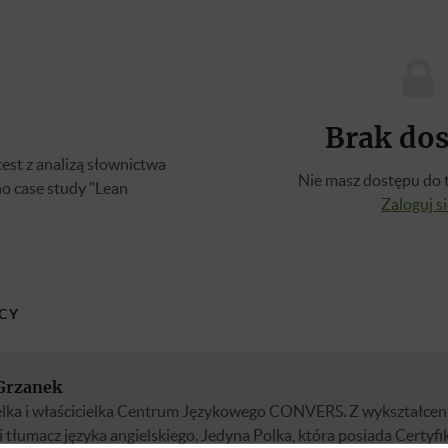
Brak do
est z analizą słownictwa
Nie masz dostępu do t
o case study "Lean
Zaloguj s
CY
Grzanek
elka i właścicielka Centrum Językowego CONVERS. Z wykształcenia
 tłumacz języka angielskiego. Jedyna Polka, która posiada Certyfi