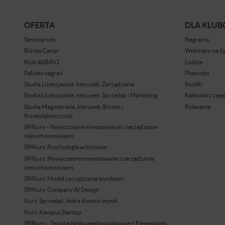
OFERTA
DLA KLU
Seminarium
Nagrania
Biznes Camp
Webinary na ż
Klub ASBiRO
Ludzie
Pakiety nagrań
Płatności
Studia Licencjackie, kierunek: Zarządzanie
Posiłki
Studia Licencjackie, kierunek: Sprzedaż i Marketing
Kalendarz zaję
Studia Magisterskie, kierunek: Biznes i
Polecenia
Przedsiębiorczość
SP/Kurs – Nowoczesne inwestowanie i zarządzanie
nieruchomościami
SP/Kurs: Psychologia w biznesie
SP/Kurs: Nowoczesne inwestowanie i zarządzanie
nieruchomościami
SP/Kurs: Model zarządzania wynikiem
SP/Kurs: Company AI Design
Kurs: Sprzedaż, która dowozi wynik
Kurs: Kampus Startup
SP/Kurs – Terapie Niskoweglowodanowe z Elementami