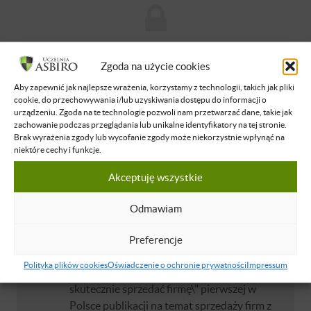
Brak dostępu
Zgoda na użycie cookies
Nie masz dostępu do tej podstrony.
Aby zapewnić jak najlepsze wrażenia, korzystamy z technologii, takich jak pliki
Zaloguj się
cookie, do przechowywania i/lub uzyskiwania dostępu do informacji o
urządzeniu. Zgoda na te technologie pozwoli nam przetwarzać dane, takie jak
zachowanie podczas przeglądania lub unikalne identyfikatory na tej stronie.
Brak wyrażenia zgody lub wycofanie zgody może niekorzystnie wpłynąć na
O WYKŁADOWCY
niektóre cechy i funkcje.
Akceptuję wszystkie
Paweł Korycki
Przedsiębiorca od 20 lat, założyciel i członek
Odmawiam
zarządu SprzedajFirme.com. Zajmuje się
sprzedażą i kupowaniem firm na zlecenie
Preferencje
klientów oraz pomaga budować firmy
Polityka plików cookies
Oświadczenie o ochronie prywatności
Impressum
gotowe na sprzedaż. Autor książki \"Jak
skutecznie sprzedać firmę\" pierwszej w
Polsce publikacji na temat sprzedaży firm z