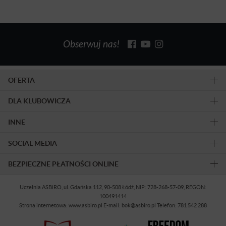
Obserwuj nas!
OFERTA
DLA KLUBOWICZA
INNE
SOCIAL MEDIA
BEZPIECZNE PŁATNOŚCI ONLINE
Uczelnia ASBiRO, ul. Gdańska 112, 90-508 Łódź, NIP: 728-268-57-09, REGON:
100491414
Strona internetowa: www.asbiro.pl E-mail: bok@asbiro.pl Telefon: 781 542 288