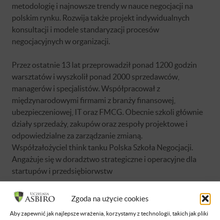
metodologię i najnowsze trendy w nauce negocjacji na
polskim rynku. Rozwija także projekt indywidualnych
konsultacji i modele standaryzacji procesów
negocjacyjnych w organizacji.
Przez ostatnie 13 lat przeprowadził ponad 1200 godzin
warsztatów i wyszkolił ponad 2000 sprzedawców,
managerów i specjalistów. Współpracował z
międzynarodowymi firmami z branży finansowej,
ubezpieczeniowej, IT oraz FMCG. Obecnie szkoli głównie
działy sprzedaży, zakupów oraz zespoły projektowe i
odpowiedzialne za zarządzanie zmianą.
Współzałożyciel think tanku Polska Szkoła Negocjacji.
Angażuje się w doradztwo strategiczne i operacyjne dla
startupów i przedsiębiorwstw
Ukończył Zarządzanie Zasobami Ludzkimi na SGH, oraz
Zgoda na użycie cookies
Psychologię na UW. Szkolony przez renomowanych
Aby zapewnić jak najlepsze wrażenia, korzystamy z technologii, takich jak pliki
trenerów z zakresu negocjacji, zarządzania strategicznego,