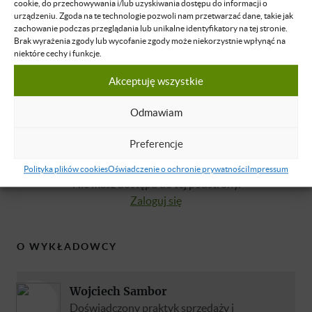
cookie, do przechowywania i/lub uzyskiwania dostępu do informacji o
komunikacji i perswazji.
urządzeniu. Zgoda na te technologie pozwoli nam przetwarzać dane, takie jak
zachowanie podczas przeglądania lub unikalne identyfikatory na tej stronie.
Brak wyrażenia zgody lub wycofanie zgody może niekorzystnie wpłynąć na
Autor książki o negocjacjach “Scenariusze negocjacji
niektóre cechy i funkcje.
biznesowych - Trening umiejętności”
Akceptuję wszystkie
Odmawiam
Preferencje
Brak dostępu
Polityka plików cookies
Oświadczenie o ochronie prywatności
Impressum
Nie masz dostępu do tej podstrony.
Zaloguj się
O WYKŁADOWCY
Wojciech Sambor
Doświadczony praktyk sprzedaży i