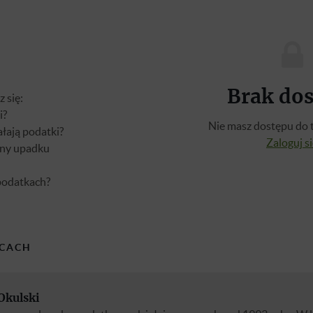
Brak do
 się:
i?
Nie masz dostępu do t
ałają podatki?
Zaloguj s
yny upadku
podatkach?
CACH
Okulski