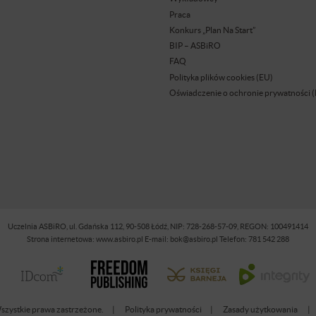
Praca
Konkurs „Plan Na Start”
BIP – ASBiRO
FAQ
Polityka plików cookies (EU)
Oświadczenie o ochronie prywatności 
Uczelnia ASBiRO, ul. Gdańska 112, 90-508 Łódź, NIP: 728-268-57-09, REGON: 100491414
Strona internetowa: www.asbiro.pl E-mail: bok@asbiro.pl Telefon: 781 542 288
zystkie prawa zastrzeżone.
Polityka prywatności
Zasady użytkowania