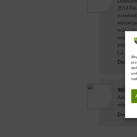
Licencjo
2014 Eks
przedsięb
wyspecja
m.in. z 
uczestni
prezes A
(...)
Aby
Dowiedz 
prz
tec
uni
nie
Mikołaj
Adwokat,
właścicie
Dowiedz 