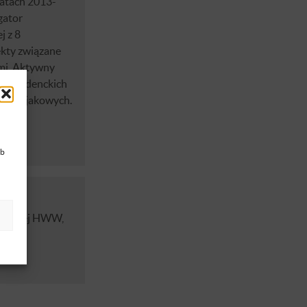
latach 2013-
gator
j z 8
kty związane
ymi. Aktywny
ch studenckich
ów kajakowych.
ub
 prawnej HWW,