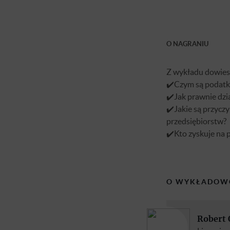
O NAGRANIU
Z wykładu dowiesz
✔️Czym są podatk
✔️Jak prawnie dzi
✔️Jakie są przycz
przedsiębiorstw?
✔️Kto zyskuje na 
O WYKŁADOW
Robert 