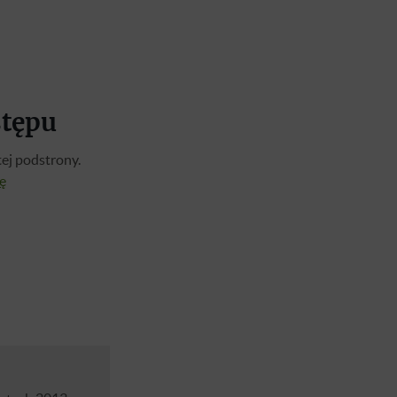
stępu
ej podstrony.
ię