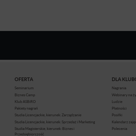
OFERTA
DLA KLU
Seminarium
Nagrania
Biznes Camp
Webinary na ż
Klub ASBiRO
Ludzie
Pakiety nagrań
Płatności
Studia Licencjackie, kierunek: Zarządzanie
Posiłki
Studia Licencjackie, kierunek: Sprzedaż i Marketing
Kalendarz zaję
Studia Magisterskie, kierunek: Biznes i
Polecenia
Przedsiębiorczość