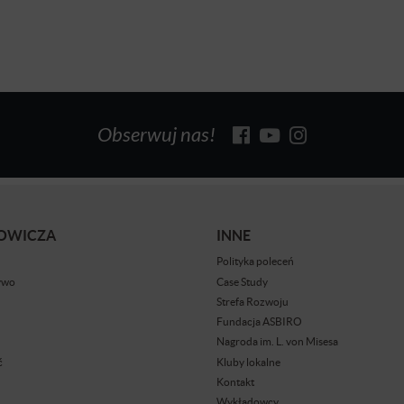
Obserwuj nas!
BOWICZA
INNE
Polityka poleceń
ywo
Case Study
Strefa Rozwoju
Fundacja ASBIRO
Nagroda im. L. von Misesa
ć
Kluby lokalne
Kontakt
Wykładowcy