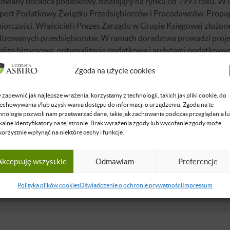
nowany doradca podatkowy, działający na rynku od 1993 roku. W 
pert Podatkowy Związku Przedsiębiorców i Pracodawców. Propa
iorczości. Właściciel i Prezes Zarządu w Grupie Księgowej złożone
lizowanych przedsiębiorstw. W ramach doradztwa prowadzi proje
analizą biznesową, optymalizacją podatkową i audytami podatkow
k dyskusji podatkowych i gospodarczych na "GoldenLine”. W czasa
Zgoda na użycie cookies
KT OECONOMICUS – jednego z największych warszawskich klub
 zapewnić jak najlepsze wrażenia, korzystamy z technologii, takich jak pliki cookie, do
się więcej
echowywania i/lub uzyskiwania dostępu do informacji o urządzeniu. Zgoda na te
hnologie pozwoli nam przetwarzać dane, takie jak zachowanie podczas przeglądania l
kalne identyfikatory na tej stronie. Brak wyrażenia zgody lub wycofanie zgody może
korzystnie wpłynąć na niektóre cechy i funkcje.
 Hewelt
Akceptuję wszystkie
Odmawiam
Preferencje
 doradca podatkowy i restrukturyzacyjny, wspólnik w kancelarii
l Strzelnicy FSO.
Polityka plików cookies
Oświadczenie o ochronie prywatności
Impressum
się więcej