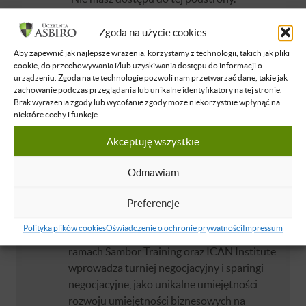
Zaloguj się
Zgoda na użycie cookies
Aby zapewnić jak najlepsze wrażenia, korzystamy z technologii, takich jak pliki
O WYKŁADOWCY
cookie, do przechowywania i/lub uzyskiwania dostępu do informacji o
urządzeniu. Zgoda na te technologie pozwoli nam przetwarzać dane, takie jak
zachowanie podczas przeglądania lub unikalne identyfikatory na tej stronie.
Wojciech Sambor
Brak wyrażenia zgody lub wycofanie zgody może niekorzystnie wpłynąć na
niektóre cechy i funkcje.
Doświadczony praktyk sprzedaży i
negocjacji, trener i konsultant. Przez lata
Akceptuję wszystkie
rozwijał zespoły i struktury sprzedażowe,
projektował procesy i modele negocjacyjne
Odmawiam
oraz promował nowe idee szkoleń
negocjacyjnych w biznesie. Zarządzał
Preferencje
zespołem ponad 300 specjalistów i
Polityka plików cookies
Oświadczenie o ochronie prywatności
Impressum
managerów w rozproszonych strukturach. W
ramach Sambor Training oraz ICAN Institute
wprowadza turniej negocjacyjny i sparingi
negocjacyjne, jako unikalne umiejętności
rozwoju umiejętności biznesowych na