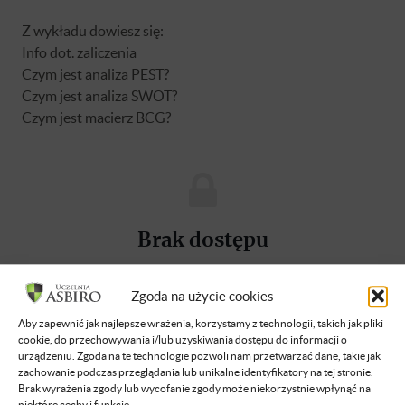
Z wykładu dowiesz się:
Info dot. zaliczenia
Czym jest analiza PEST?
Czym jest analiza SWOT?
Czym jest macierz BCG?
Brak dostępu
Nie masz dostępu do tej podstrony.
Zaloguj się
Zgoda na użycie cookies
Aby zapewnić jak najlepsze wrażenia, korzystamy z technologii, takich jak pliki
cookie, do przechowywania i/lub uzyskiwania dostępu do informacji o
O WYKŁADOWCY
urządzeniu. Zgoda na te technologie pozwoli nam przetwarzać dane, takie jak
zachowanie podczas przeglądania lub unikalne identyfikatory na tej stronie.
Brak wyrażenia zgody lub wycofanie zgody może niekorzystnie wpłynąć na