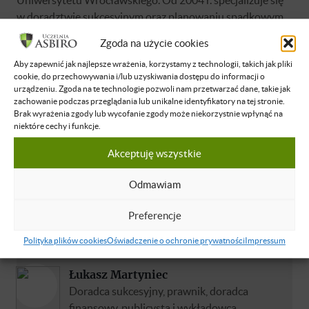
w doradztwie sukcesyjnym oraz planowaniu spadkowym,
szczególnie dla firm rodzinnych. Prowadzi blog:
Zgoda na użycie cookies
Wielopokoleniowi.pl.
Aby zapewnić jak najlepsze wrażenia, korzystamy z technologii, takich jak pliki
cookie, do przechowywania i/lub uzyskiwania dostępu do informacji o
urządzeniu. Zgoda na te technologie pozwoli nam przetwarzać dane, takie jak
zachowanie podczas przeglądania lub unikalne identyfikatory na tej stronie.
Brak wyrażenia zgody lub wycofanie zgody może niekorzystnie wpłynąć na
niektóre cechy i funkcje.
Brak dostępu
Akceptuję wszystkie
Nie masz dostępu do tej podstrony.
Zaloguj się
Odmawiam
Preferencje
O WYKŁADOWCY
Polityka plików cookies
Oświadczenie o ochronie prywatności
Impressum
Łukasz Martyniec
Doradca sukcesyjny, prawnik, doradca
finansowy, publicysta i wykładowca.