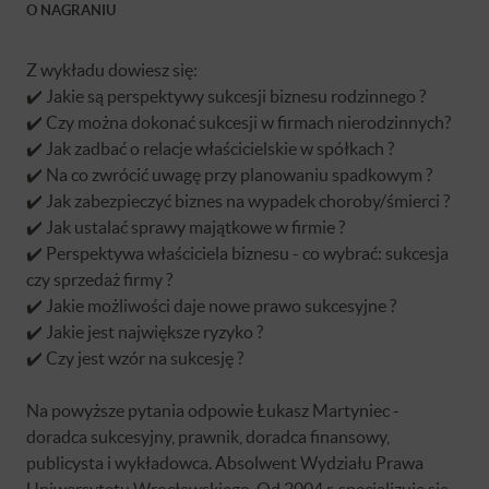
O NAGRANIU
Z wykładu dowiesz się:
✔️ Jakie są perspektywy sukcesji biznesu rodzinnego ?
✔️ Czy można dokonać sukcesji w firmach nierodzinnych?
✔️ Jak zadbać o relacje właścicielskie w spółkach ?
✔️ Na co zwrócić uwagę przy planowaniu spadkowym ?
✔️ Jak zabezpieczyć biznes na wypadek choroby/śmierci ?
✔️ Jak ustalać sprawy majątkowe w firmie ?
✔️ Perspektywa właściciela biznesu - co wybrać: sukcesja
czy sprzedaż firmy ?
✔️ Jakie możliwości daje nowe prawo sukcesyjne ?
✔️ Jakie jest największe ryzyko ?
✔️ Czy jest wzór na sukcesję ?
Na powyższe pytania odpowie Łukasz Martyniec -
doradca sukcesyjny, prawnik, doradca finansowy,
publicysta i wykładowca. Absolwent Wydziału Prawa
Uniwersytetu Wrocławskiego. Od 2004 r. specjalizuje się